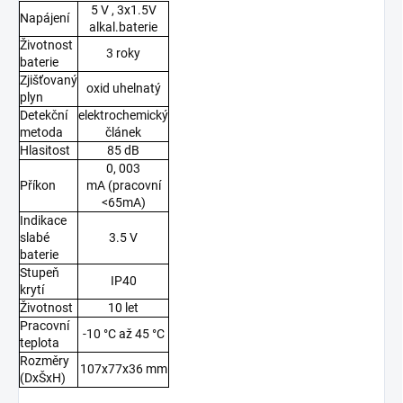
5 V
, 3x1.5V
Napájení
alkal.baterie
Životnost
3 roky
baterie
Zjišťovaný
oxid uhelnatý
plyn
Detekční
elektrochemický
metoda
článek
Hlasitost
85 dB
0, 003
Příkon
mA
(pracovní
<65mA)
Indikace
slabé
3.5 V
baterie
Stupeň
IP40
krytí
Životnost
10 let
Pracovní
-10 °C až 45 °C
teplota
Rozměry
107x77x36 mm
(DxŠxH)