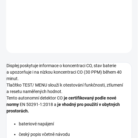
Bateriový detektor oxidu uhelnatého s displejem pro vizuální
signalizaci zvýšené koncentrace CO.
DETAILNÍ INFORMACE
ZEPTAT SE
HLÍDAT
Displej poskytuje informace o koncentraci CO, stav baterie
a upozorňuje i na nízkou koncentraci CO (30 PPM) během 40
minut.
Tlačítko TEST/ MENU slouží k otestování funkčnosti, ztlumení
a resetu naměřených hodnot.
Tento autonomní detektor CO
je certifikovaný podle nové
normy
EN 50291-1:2018 a
je vhodný pro použití v obytných
prostorách.
bateriové napájení
český popis včetně návodu