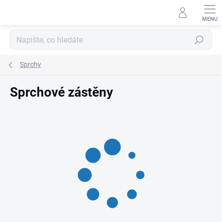
Přejít
na
obsah
Hledat
Sprchy
Sprchové zástěny