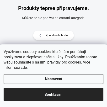
Produkty teprve připravujeme.
Můžete se ale podívat na ostatní kategorie.
Zpět do obchodu
Využíváme soubory cookies, které nám pomáhají
poskytovat a zlepšovat naše služby. Používáním tohoto
Z
webu souhlasíte s našimi pravidly pro cookies
. Více
Copyright 2026
eprovas.cz
. Všechna práva vyhrazena.
á
informací
zde
.
p
Vytvořil Shoptet
a
Nastavení
t
í
Souhlasím