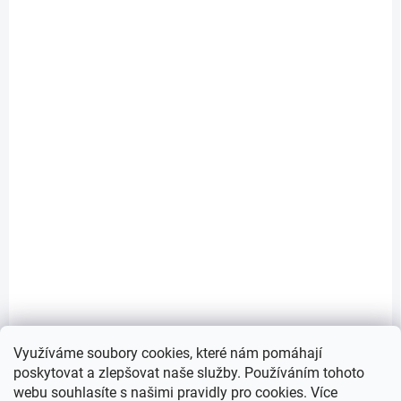
SKLADEM
(>5 KS)
Refix DD 8/10 G 3/4 10bar expanzní nádoba na
pitnou vodu, bílá
2 595 Kč
/ ks
Do košíku
2 145 Kč bez DPH
Průtočná tlaková expanzní nádoba s membránou pro systémy
ohřevu, dodávek a zvyšování tlaku pitné vody.
Využíváme soubory cookies, které nám pomáhají
poskytovat a zlepšovat naše služby. Používáním tohoto
webu souhlasíte s našimi pravidly pro cookies
. Více