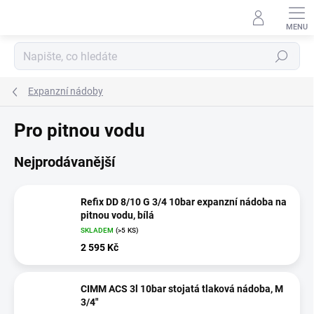
Přejít
na
obsah
Hledat
Expanzní nádoby
Pro pitnou vodu
Nejprodávanější
Refix DD 8/10 G 3/4 10bar expanzní nádoba na
pitnou vodu, bílá
SKLADEM
(>5 KS)
2 595 Kč
CIMM ACS 3l 10bar stojatá tlaková nádoba, M
3/4"