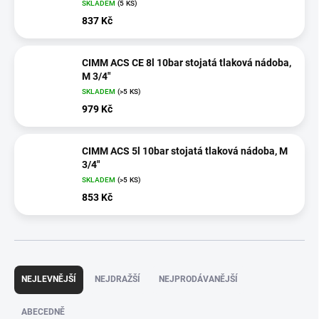
SKLADEM
(5 KS)
837 Kč
CIMM ACS CE 8l 10bar stojatá tlaková nádoba,
M 3/4"
SKLADEM
(>5 KS)
979 Kč
CIMM ACS 5l 10bar stojatá tlaková nádoba, M
3/4"
SKLADEM
(>5 KS)
853 Kč
Ř
a
NEJLEVNĚJŠÍ
NEJDRAŽŠÍ
NEJPRODÁVANĚJŠÍ
z
e
ABECEDNĚ