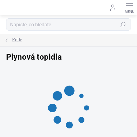
Přejít
na
obsah
Hledat
Kotle
Plynová topidla