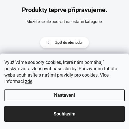
Produkty teprve připravujeme.
Můžete se ale podívat na ostatní kategorie.
Zpět do obchodu
Využíváme soubory cookies, které nám pomáhají
poskytovat a zlepšovat naše služby. Používáním tohoto
Z
webu souhlasíte s našimi pravidly pro cookies
. Více
Copyright 2026
eprovas.cz
. Všechna práva vyhrazena.
á
informací
zde
.
p
Vytvořil Shoptet
a
Nastavení
t
í
Souhlasím