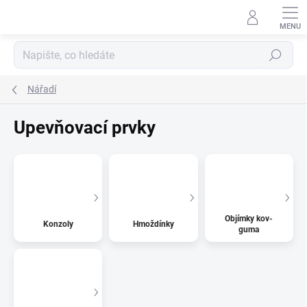
Přejít
na
obsah
Hledat
Nářadí
Upevňovací prvky
Objímky kov-
Konzoly
Hmoždínky
guma