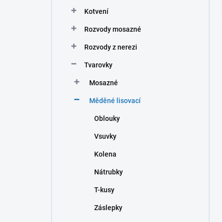
n
Kotvení
í
p
Rozvody mosazné
a
n
Rozvody z nerezi
e
Tvarovky
l
Mosazné
Měděné lisovací
Oblouky
Vsuvky
Kolena
Nátrubky
T-kusy
Záslepky