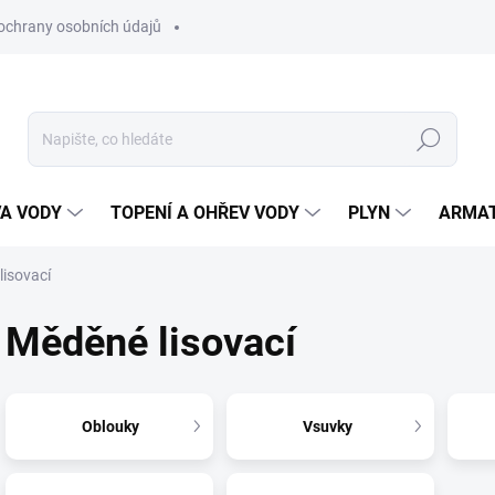
ochrany osobních údajů
Hledat
VA VODY
TOPENÍ A OHŘEV VODY
PLYN
ARMA
lisovací
Měděné lisovací
Oblouky
Vsuvky