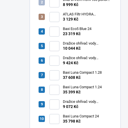
6" čerpadlo do vrtů a studní
8 999 Kč
ATLAS Filtr HYDRA
RAINMASTER TRIO RSH 1" +
3 129 Kč
FA + LA
Baxi Eco5 Blue 24
23 319 Kč
Dražice ohřívač vody
elektrický svislý OKHE ONE/E
10 044 Kč
100
Dražice ohřívač vody
elektrický svislý OKHE ONE/E
9 424 Kč
80
Baxi Luna Compact 1.28
37 608 Kč
Baxi Luna Compact 1.24
35 399 Kč
Dražice ohřívač vody
elektrický svislý OKHE ONE/E
9 072 Kč
50
Baxi Luna Compact 24
35 798 Kč