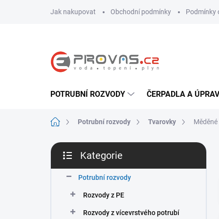
Přejít
Jak nakupovat
Obchodní podmínky
Podmínky 
na
obsah
POTRUBNÍ ROZVODY
ČERPADLA A ÚPRA
Domů
Potrubní rozvody
Tvarovky
Měděné 
P
Kategorie
o
Přeskočit
s
kategorie
t
Potrubní rozvody
r
Rozvody z PE
a
n
Rozvody z vícevrstvého potrubí