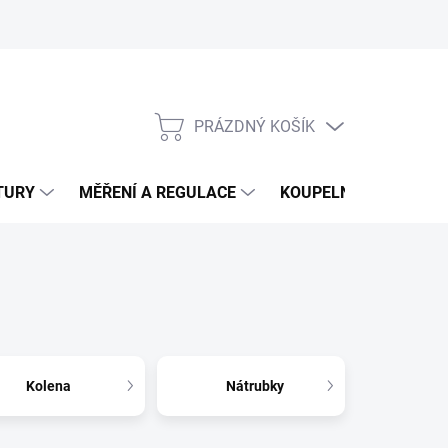
PRÁZDNÝ KOŠÍK
NÁKUPNÍ
KOŠÍK
TURY
MĚŘENÍ A REGULACE
KOUPELNY
CHEM
Kolena
Nátrubky