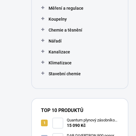
Měření a regulace
Koupelny
Chemie a těsnění
Nářadí
Kanalizace
Klimatizace
Stavební chemie
TOP 10 PRODUKTŮ
Quantum plynový zásobníkový
ohřívač Q7 EU 30 NORS/E 115l
15 090 Kč
DAB DIVERTRON 900 ponorné