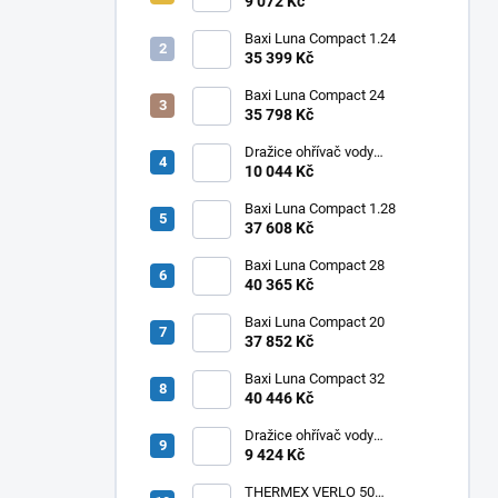
elektrický svislý OKHE ONE/E
9 072 Kč
50
Baxi Luna Compact 1.24
35 399 Kč
Baxi Luna Compact 24
35 798 Kč
Dražice ohřívač vody
elektrický svislý OKHE ONE/E
10 044 Kč
100
Baxi Luna Compact 1.28
37 608 Kč
Baxi Luna Compact 28
40 365 Kč
Baxi Luna Compact 20
37 852 Kč
Baxi Luna Compact 32
40 446 Kč
Dražice ohřívač vody
elektrický svislý OKHE ONE/E
9 424 Kč
80
THERMEX VERLO 50