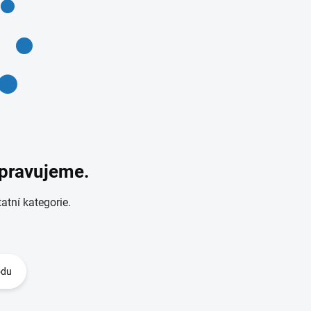
ipravujeme.
atní kategorie.
odu