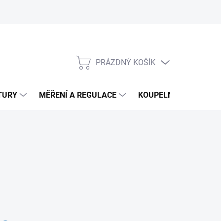
PRÁZDNÝ KOŠÍK
NÁKUPNÍ
KOŠÍK
TURY
MĚŘENÍ A REGULACE
KOUPELNY
CHEM