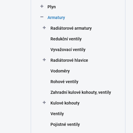
n
Plyn
í
p
Armatury
a
n
Radiátorové armatury
e
Redukční ventily
l
Vyvažovací ventily
Radiátorové hlavice
Vodoměry
Rohové ventily
Zahradní kulové kohouty, ventily
Kulové kohouty
Ventily
Pojistné ventily