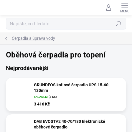
Přejít
na
obsah
Hledat
Čerpadla a úprava vody
Oběhová čerpadla pro topení
Nejprodávanější
GRUNDFOS kotlové čerpadlo UPS 15-60
130mm
SKLADEM
(3 KS)
3 416 Kč
DAB EVOSTA2 40-70/180 Elektronické
oběhové čerpadlo