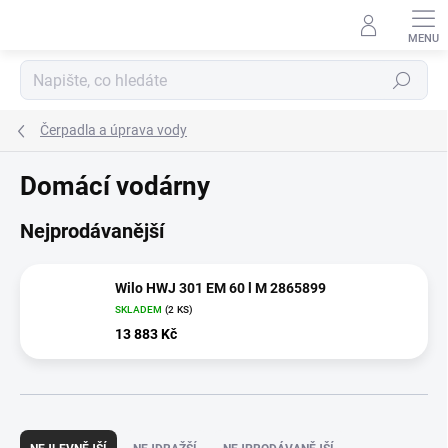
Přejít
na
obsah
Hledat
Čerpadla a úprava vody
Domácí vodárny
Nejprodávanější
Wilo HWJ 301 EM 60 l M 2865899
SKLADEM
(2 KS)
13 883 Kč
Ř
a