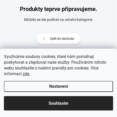
Produkty teprve připravujeme.
Můžete se ale podívat na ostatní kategorie.
Zpět do obchodu
Využíváme soubory cookies, které nám pomáhají
poskytovat a zlepšovat naše služby. Používáním tohoto
Z
webu souhlasíte s našimi pravidly pro cookies
. Více
Copyright 2026
eprovas.cz
. Všechna práva vyhrazena.
á
informací
zde
.
p
Vytvořil Shoptet
a
Nastavení
t
í
Souhlasím