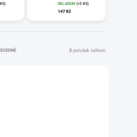
 KS)
SKLADEM
(>5 KS)
147 Kč
3
položek celkem
BECEDNĚ
KLADEM
SKLADEM