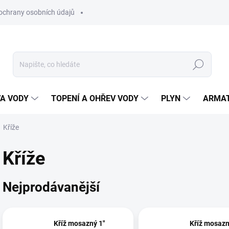
ochrany osobních údajů
Hledat
VA VODY
TOPENÍ A OHŘEV VODY
PLYN
ARMA
Kříže
Kříže
Nejprodávanější
Kříž mosazný 1"
Kříž mosazn