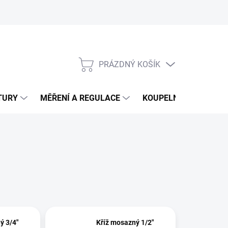
PRÁZDNÝ KOŠÍK
NÁKUPNÍ
KOŠÍK
TURY
MĚŘENÍ A REGULACE
KOUPELNY
CHEM
ý 3/4"
Kříž mosazný 1/2"