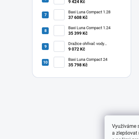
elektrický svislý OKHE ONE/E
9 424 Kč
80
Baxi Luna Compact 1.28
37 608 Kč
Baxi Luna Compact 1.24
35 399 Kč
Dražice ohřívač vody
elektrický svislý OKHE ONE/E
9 072 Kč
50
Baxi Luna Compact 24
35 798 Kč
Využíváme s
a zlepšovat