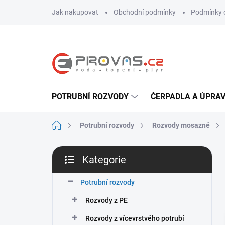
Přejít
Jak nakupovat
Obchodní podmínky
Podmínky 
na
obsah
POTRUBNÍ ROZVODY
ČERPADLA A ÚPRA
Domů
Potrubní rozvody
Rozvody mosazné
P
Kategorie
o
Přeskočit
s
kategorie
t
Potrubní rozvody
r
Rozvody z PE
a
n
Rozvody z vícevrstvého potrubí