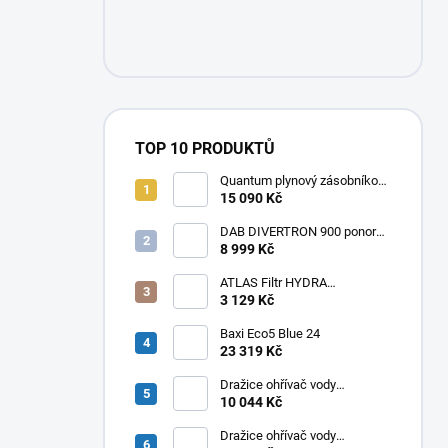
TOP 10 PRODUKTŮ
Quantum plynový zásobníkový
ohřívač Q7 EU 30 NORS/E 115l
15 090 Kč
DAB DIVERTRON 900 ponorné
6" čerpadlo do vrtů a studní
8 999 Kč
ATLAS Filtr HYDRA
RAINMASTER TRIO RSH 1" +
3 129 Kč
FA + LA
Baxi Eco5 Blue 24
23 319 Kč
Dražice ohřívač vody
elektrický svislý OKHE ONE/E
10 044 Kč
100
Dražice ohřívač vody