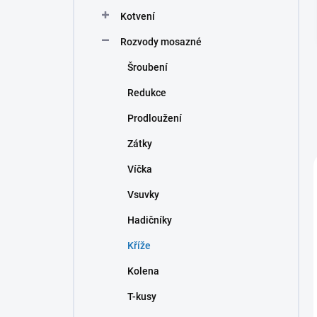
n
Kotvení
í
p
Rozvody mosazné
a
n
Šroubení
e
Redukce
l
Prodloužení
Zátky
Víčka
Vsuvky
Hadičníky
Kříže
Kolena
T-kusy