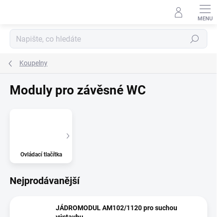
Přejít
na
obsah
Hledat
Koupelny
Moduly pro závěsné WC
Ovládací tlačítka
Nejprodávanější
JÁDROMODUL AM102/1120 pro suchou