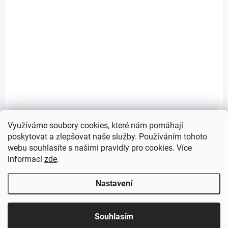
SKLADEM
(>5 KS)
JÁDROMODUL AM102/1120 pro suchou výstavbu
4 620 Kč
/ ks
Do košíku
3 818 Kč bez DPH
Využíváme soubory cookies, které nám pomáhají
poskytovat a zlepšovat naše služby. Používáním tohoto
webu souhlasíte s našimi pravidly pro cookies
. Více
10
položek celkem
O
informací
zde
.
v
l
Nastavení
á
d
Z
a
Copyright 2026
eprovas.cz
. Všechna práva vyhrazena.
á
c
Souhlasím
p
í
Vytvořil Shoptet