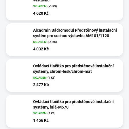
výstavbu
SKLADEM
(>5 KS)
4 620 Kč
Alcadrain Sádromodul Předstěnový instalační
systém pro suchou výstavbu AM101/1120
SKLADEM
(>5 KS)
4 032 Kč
Ovládací tlačítko pro předstěnové instalační
systémy, chrom-lesk/chrom-mat
SKLADEM
(1 KS)
2 477 Kč
Ovládací tlačítko pro předstěnové instalační
systémy, bílá-M570
SKLADEM
(5 KS)
1 456 Kč