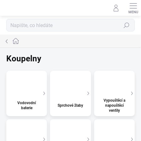
Přejít
na
obsah
Hledat
Domů
Koupelny
Vypouštěcí a
Vodovodní
Sprchové žlaby
napouštěcí
baterie
ventily