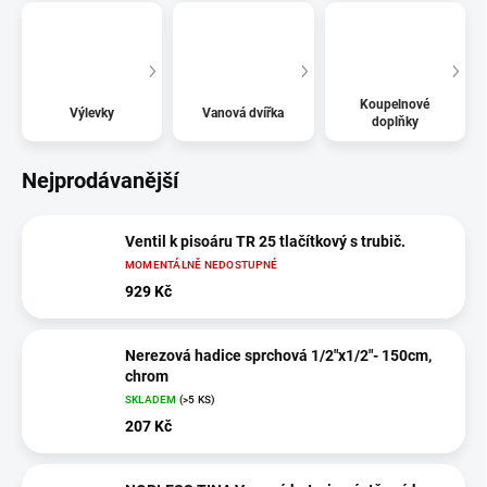
Koupelnové
Výlevky
Vanová dvířka
doplňky
Nejprodávanější
Ventil k pisoáru TR 25 tlačítkový s trubič.
MOMENTÁLNĚ NEDOSTUPNÉ
929 Kč
Nerezová hadice sprchová 1/2"x1/2"- 150cm,
chrom
SKLADEM
(>5 KS)
207 Kč