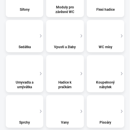
Moduly pro
Sifony
Flexi hadice
závěsné WC
Sedátka
Vpusti a žlaby
WC mísy
Umyvadla a
Hadice k
Koupelnový
umývátka
pračkám
nábytek
Sprchy
Vany
Pisoáry