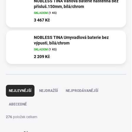
NOBLESS TINA Vanová baterie nástěnná bez
přísluš.150mm, bílá/chrom
SKLADEM
(1 KS)
3 467 Kč
NOBLESS TINA Umyvadlová baterie bez
výpusti, bílá/chrom
SKLADEM
(1 KS)
2 209 Kč
Ř
a
NEJLEVNĚJŠÍ
NEJDRAŽŠÍ
NEJPRODÁVANĚJŠÍ
z
e
ABECEDNĚ
n
í
276
položek celkem
p
r