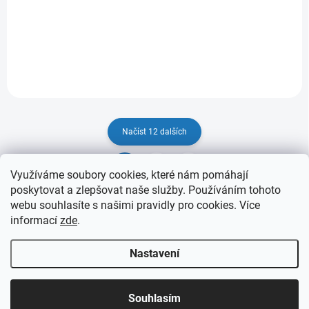
67 Kč
/ ks
Do košíku
55 Kč bez DPH
Načíst 12 dalších
1
23
O
S
Využíváme soubory cookies, které nám pomáhají
v
t
276
položek celkem
poskytovat a zlepšovat naše služby. Používáním tohoto
l
r
webu souhlasíte s našimi pravidly pro cookies
. Více
Nahoru
á
á
informací
zde
.
d
n
a
k
c
Nastavení
o
í
p
v
Z
r
á
Copyright 2026
eprovas.cz
. Všechna práva vyhrazena.
á
Souhlasím
v