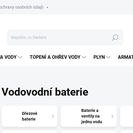
ochrany osobních údajů
Hledat
VA VODY
TOPENÍ A OHŘEV VODY
PLYN
ARMA
Vodovodní baterie
Baterie a
Dřezové
ventily na
baterie
jednu vodu