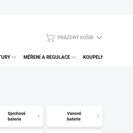
PRÁZDNÝ KOŠÍK
NÁKUPNÍ
KOŠÍK
TURY
MĚŘENÍ A REGULACE
KOUPELNY
CHEM
Sprchové
Vanové
baterie
baterie