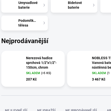
Umyvadlové
Bidetové
baterie
baterie
Podomítková
tělesa
Nejprodávanější
Nerezová hadice
NOBLESS T
sprchová 1/2"x1/2"-
Vanová bate
150cm, chrom
nástěnná b
přísluš.150
SKLADEM
(>5 KS)
SKLADEM
(1
bílá/chrom
207 Kč
3 467 Kč
Ř
a
NEJLEVNĚJŠÍ
NEJDRAŽŠÍ
NEJPRODÁVANĚJŠÍ
A