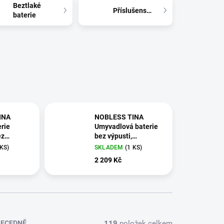
Beztlaké
Příslušenství
baterie
INA
NOBLESS TINA
rie
Umyvadlová baterie
ez
bez výpusti,
mm,
bílá/chrom
 KS)
SKLADEM
(1 KS)
2 209 Kč
119
položek celkem
BECEDNĚ