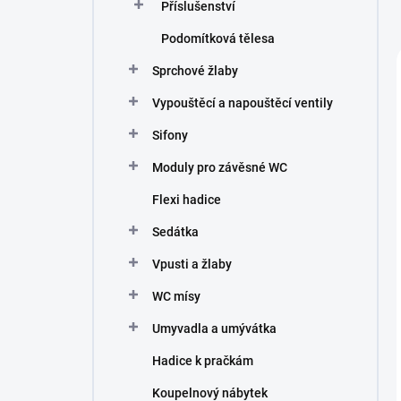
Příslušenství
Podomítková tělesa
Sprchové žlaby
Vypouštěcí a napouštěcí ventily
Sifony
Moduly pro závěsné WC
Flexi hadice
Sedátka
Vpusti a žlaby
WC mísy
Umyvadla a umývátka
Hadice k pračkám
Koupelnový nábytek