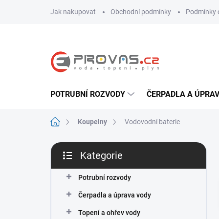
Přejít
Jak nakupovat
Obchodní podmínky
Podmínky 
na
obsah
POTRUBNÍ ROZVODY
ČERPADLA A ÚPRA
Domů
Koupelny
Vodovodní baterie
P
Kategorie
o
Přeskočit
s
kategorie
t
Potrubní rozvody
r
Čerpadla a úprava vody
a
n
Topení a ohřev vody