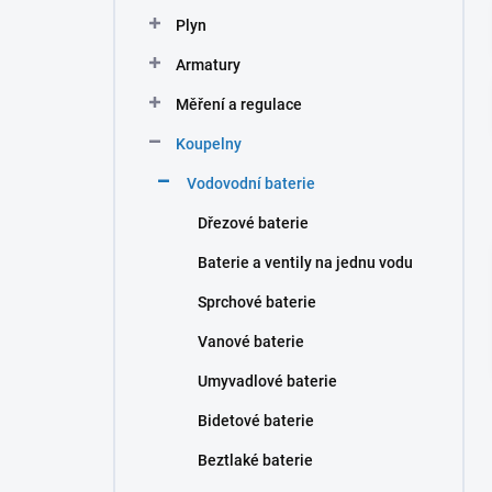
n
Plyn
í
p
Armatury
a
n
Měření a regulace
e
Koupelny
l
Vodovodní baterie
Dřezové baterie
Baterie a ventily na jednu vodu
Sprchové baterie
Vanové baterie
Umyvadlové baterie
Bidetové baterie
Beztlaké baterie