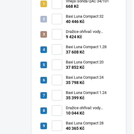
Vnější sonda QAC 34/101
668 Kč
Baxi Luna Compact 32
40 446 Kč
Dražice ohřívač vody
elektrický svislý OKHE ONE/E
9 424 Kč
80
Baxi Luna Compact 1.28
37 608 Kč
Baxi Luna Compact 20
37 852 Kč
Baxi Luna Compact 24
35 798 Kč
Baxi Luna Compact 1.24
35 399 Kč
Dražice ohřívač vody
elektrický svislý OKHE ONE/E
10 044 Kč
100
Baxi Luna Compact 28
40 365 Kč