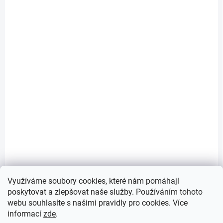
SKLADEM
(2 KS)
Sací koš mosazný 6/4" ME 2200 PN 10
407 Kč
/ ks
Do košíku
336 Kč bez DPH
Využíváme soubory cookies, které nám pomáhají
poskytovat a zlepšovat naše služby. Používáním tohoto
webu souhlasíte s našimi pravidly pro cookies
. Více
4
položek celkem
O
informací
zde
.
v