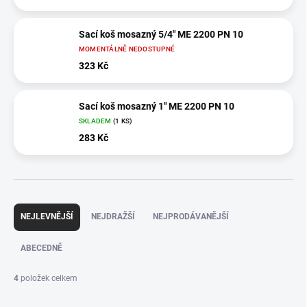
Sací koš mosazný 5/4" ME 2200 PN 10
MOMENTÁLNĚ NEDOSTUPNÉ
323 Kč
Sací koš mosazný 1" ME 2200 PN 10
SKLADEM
(1 KS)
283 Kč
Ř
a
NEJLEVNĚJŠÍ
NEJDRAŽŠÍ
NEJPRODÁVANĚJŠÍ
z
e
ABECEDNĚ
n
í
4
položek celkem
p
r