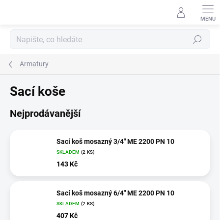
Přejít
na
obsah
Hledat
Armatury
Sací koše
Nejprodávanější
Sací koš mosazný 3/4" ME 2200 PN 10
SKLADEM
(2 KS)
143 Kč
Sací koš mosazný 6/4" ME 2200 PN 10
SKLADEM
(2 KS)
407 Kč