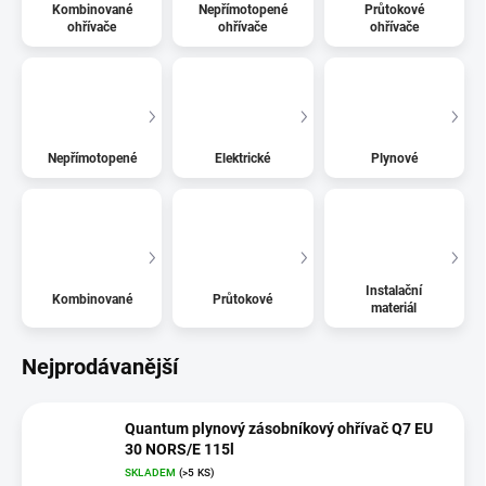
Kombinované
Nepřímotopené
Průtokové
ohřívače
ohřívače
ohřívače
Nepřímotopené
Elektrické
Plynové
Instalační
Kombinované
Průtokové
materiál
Nejprodávanější
Quantum plynový zásobníkový ohřívač Q7 EU
30 NORS/E 115l
SKLADEM
(>5 KS)