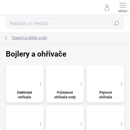
Přejít
na
obsah
Hledat
Topení a ohřev vody
Bojlery a ohřívače
Elektrické
Průtokové
Plynové
ohřívače
ohřívače vody
ohřívače