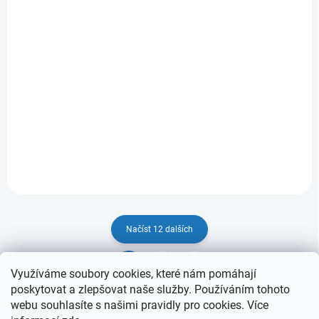
SKLADEM
(>5 KS)
Ariston ANDRIS LUX 10U, 2kW pod
3 789 Kč
/ ks
Do košíku
3 131 Kč bez DPH
Načíst 12 dalších
1
7
O
S
Využíváme soubory cookies, které nám pomáhají
v
t
82
položek celkem
poskytovat a zlepšovat naše služby. Používáním tohoto
l
r
webu souhlasíte s našimi pravidly pro cookies
. Více
Nahoru
á
á