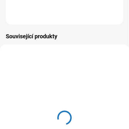
DETAILNÍ INFORMACE
ZEPTAT SE
HLÍDAT
Související produkty
DOPRODEJ
ČESKÁ DISTRIBUCE
ČESKÁ DISTRIBUCE
ZDARMA
ZDARMA
MOMENTÁLNĚ NEDOSTUPNÉ
MOMENTÁLNĚ NEDOSTUPNÉ
Baxi Nuvola Duo-tec+ 24
Baxi Duo-tec Compact E
1.24
47 499 Kč
31 566 Kč
39 255 Kč bez DPH
26 088 Kč bez DPH
Do košíku