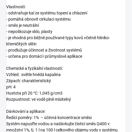
Vlastnosti:
- odstraňuje kal ze systému topení a chlazení
- pomáhá obnovit cirkulaci systému
- směs je neutrální
- nepoškozuje sklo, plasty
- je vhodná pro běžně používané typy kovů včetně hliníko-
křemičitých slitin
- prodlužuje účinnost a životnost systémů
- určena pro domácí i průmyslové aplikace
Chemické a fyzikální vlastnosti:
Vzhled: světle hnědá kapalina
Zápach: charakteristický
pH: 4
Hustota při 20 °C: 1,045 g/cm3
Rozpustnost: ve vodě plně mísitelný
Dávkování a aplikace:
Ředící poměry: 1% – účinná koncentrace směsi
Systém napusťte vodou a nadávkujte čisticí směs Q400 v
množství 1%, tj. 1 l na 100 l celkového objemu vody v systému.