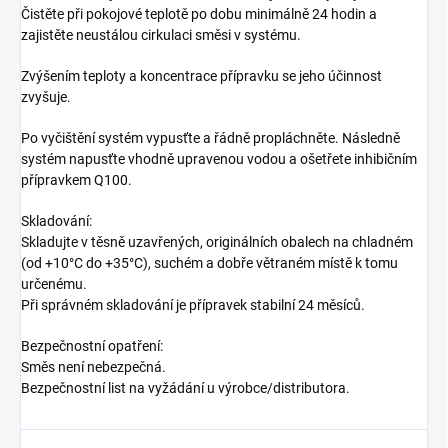
Čistěte při pokojové teplotě po dobu minimálně 24 hodin a
zajistěte neustálou cirkulaci směsi v systému.
Zvýšením teploty a koncentrace přípravku se jeho účinnost
zvyšuje.
Po vyčištění systém vypusťte a řádně propláchněte. Následně
systém napusťte vhodně upravenou vodou a ošetřete inhibičním
přípravkem Q100.
Skladování:
Skladujte v těsně uzavřených, originálních obalech na chladném
(od +10°C do +35°C), suchém a dobře větraném místě k tomu
určenému.
Při správném skladování je přípravek stabilní 24 měsíců.
Bezpečnostní opatření:
Směs není nebezpečná.
Bezpečnostní list na vyžádání u výrobce/distributora.