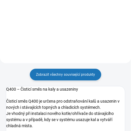
Do košíku
Kondenzační kotel s vestavěným
nerezovým zásobníkem o objemu
Kondenzační kotel pro vytápění s
45 l.
možností připojení externího
zásobníku vody.
Zobrazit všechny související produkty
Q400 – Čisticí směs na kaly a usazeniny
Čisticí směs Q400 je určena pro odstraňování kalů a usazenin v
nových i stávajících topných a chladicích systémech.
Je vhodný při instalaci nového kotle/ohřívače do stávajícího
systému a v případě, kdy se v systému usazuje kal a vytváří
chladná místa.