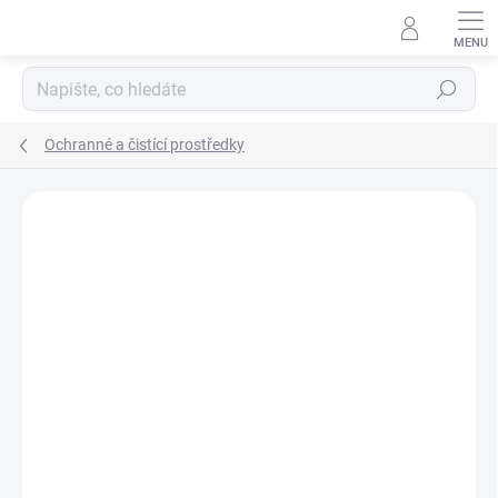
Přejít
na
obsah
Hledat
Ochranné a čistící prostředky