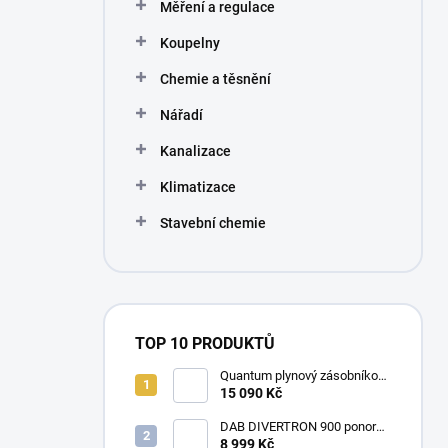
Měření a regulace
Koupelny
Chemie a těsnění
Nářadí
Kanalizace
Klimatizace
Stavební chemie
TOP 10 PRODUKTŮ
Quantum plynový zásobníkový
ohřívač Q7 EU 30 NORS/E 115l
15 090 Kč
DAB DIVERTRON 900 ponorné
6" čerpadlo do vrtů a studní
8 999 Kč