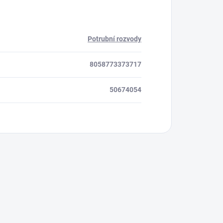
Potrubní rozvody
8058773373717
50674054