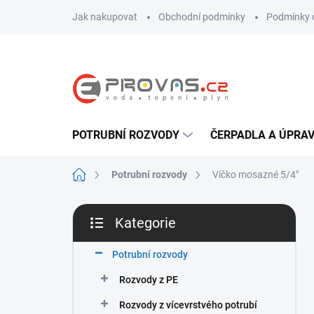
Přejít
Jak nakupovat
Obchodní podmínky
Podmínky 
na
obsah
POTRUBNÍ ROZVODY
ČERPADLA A ÚPRA
Domů
Potrubní rozvody
Víčko mosazné 5/4"
P
Kategorie
o
Přeskočit
s
kategorie
t
Potrubní rozvody
r
Rozvody z PE
a
n
Rozvody z vícevrstvého potrubí