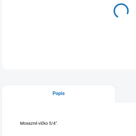
11.
MOŽ
DETA
Popis
Mosazné víčko 5/4".