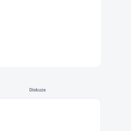
8.2026
NOSTI DORUČENÍ
−
+
Přidat do košíku
ILNÍ INFORMACE
ZEPTAT SE
HLÍDAT
Diskuze