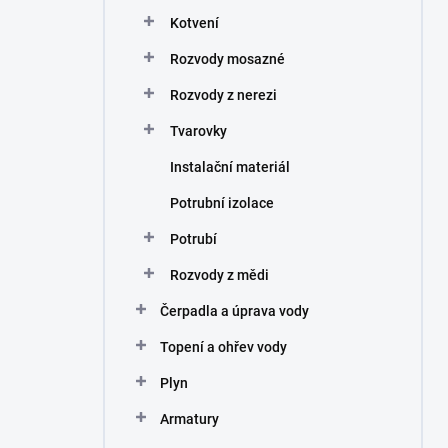
n
Kotvení
í
p
Rozvody mosazné
a
n
Rozvody z nerezi
e
Tvarovky
l
Instalační materiál
Potrubní izolace
Potrubí
Rozvody z mědi
Čerpadla a úprava vody
Topení a ohřev vody
Plyn
Armatury