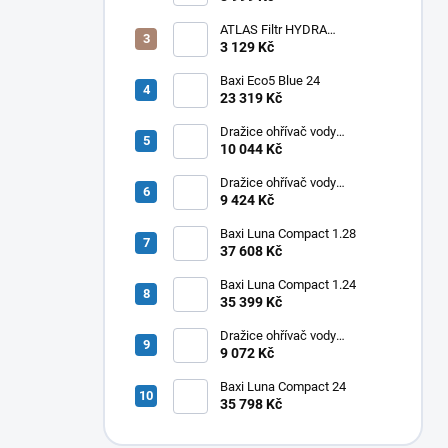
ATLAS Filtr HYDRA
RAINMASTER TRIO RSH 1" +
3 129 Kč
FA + LA
Baxi Eco5 Blue 24
23 319 Kč
Dražice ohřívač vody
elektrický svislý OKHE ONE/E
10 044 Kč
100
Dražice ohřívač vody
elektrický svislý OKHE ONE/E
9 424 Kč
80
Baxi Luna Compact 1.28
37 608 Kč
Baxi Luna Compact 1.24
35 399 Kč
Dražice ohřívač vody
elektrický svislý OKHE ONE/E
9 072 Kč
50
Baxi Luna Compact 24
35 798 Kč