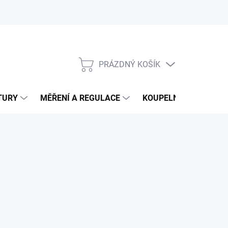
PRÁZDNÝ KOŠÍK
NÁKUPNÍ
KOŠÍK
TURY
MĚŘENÍ A REGULACE
KOUPELNY
CHEM