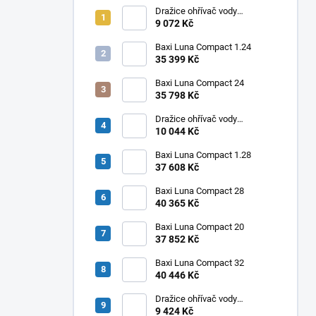
Dražice ohřívač vody
elektrický svislý OKHE ONE/E
9 072 Kč
50
Baxi Luna Compact 1.24
35 399 Kč
Baxi Luna Compact 24
35 798 Kč
Dražice ohřívač vody
elektrický svislý OKHE ONE/E
10 044 Kč
100
Baxi Luna Compact 1.28
37 608 Kč
Baxi Luna Compact 28
40 365 Kč
Baxi Luna Compact 20
37 852 Kč
Baxi Luna Compact 32
40 446 Kč
Dražice ohřívač vody
elektrický svislý OKHE ONE/E
9 424 Kč