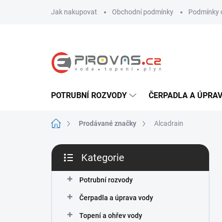
Přejít
Jak nakupovat
Obchodní podmínky
Podmínky 
na
obsah
POTRUBNÍ ROZVODY
ČERPADLA A ÚPRA
Domů
Prodávané značky
Alcadrain
P
Kategorie
o
Přeskočit
s
kategorie
t
Potrubní rozvody
r
Čerpadla a úprava vody
a
n
Topení a ohřev vody