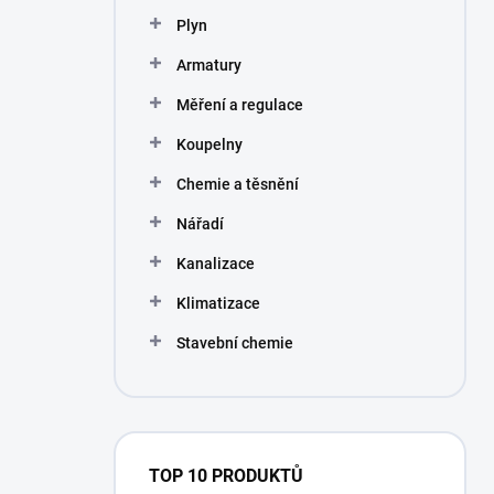
n
Plyn
í
p
Armatury
a
n
Měření a regulace
e
Koupelny
l
Chemie a těsnění
Nářadí
Kanalizace
Klimatizace
Stavební chemie
TOP 10 PRODUKTŮ