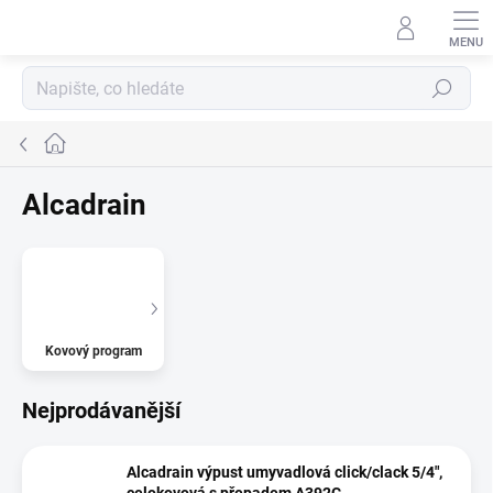
Přejít
na
obsah
Hledat
Domů
Alcadrain
Kovový program
Nejprodávanější
Alcadrain výpust umyvadlová click/clack 5/4",