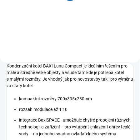
668 Kč
552 Kč bez DPH
Do košíku
Kondenzační kotel BAXI Luna Compact je ideálním řešením pro
malé a středně velké objekty a všude tam kde je potřeba kotel
s malými rozměry. Je vhodný jak pro novostavby tak i pro výměnu
za starý kotel.
kompaktní rozměry 700x395x280mm
rozsah modulace až 1:10
integrace BaxiSPACE - umožňuje chytré propojení různých
technologií a zařízení – pro vytápění, chlazení i ohřev teplé
vody – do jednoho snadno ovladatelného systému