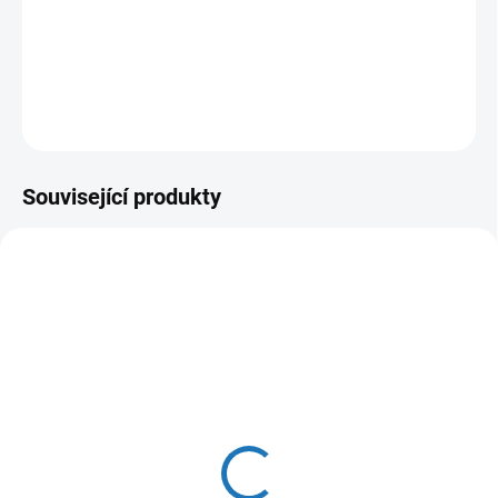
designem pro instalaci do novostaveb i jako záměna za starý
kotel.
DETAILNÍ INFORMACE
ZEPTAT SE
HLÍDAT
Související produkty
SKLADEM
(>5 KS)
Vnější sonda QAC
34/101