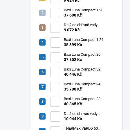
elektrický svislý OKHE ONE/E
9 424 Kč
80
Baxi Luna Compact 1.28
37 608 Kč
Dražice ohřívač vody
elektrický svislý OKHE ONE/E
9 072 Kč
50
Baxi Luna Compact 1.24
35 399 Kč
Baxi Luna Compact 20
37 852 Kč
Baxi Luna Compact 32
40 446 Kč
Baxi Luna Compact 24
35 798 Kč
Baxi Luna Compact 28
40 365 Kč
Dražice ohřívač vody
elektrický svislý OKHE ONE/E
10 044 Kč
100
THERMEX VERLO 50