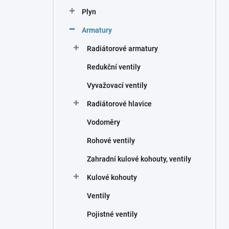
n
Plyn
í
p
Armatury
a
n
Radiátorové armatury
e
Redukční ventily
l
Vyvažovací ventily
Radiátorové hlavice
Vodoměry
Rohové ventily
Zahradní kulové kohouty, ventily
Kulové kohouty
Ventily
Pojistné ventily