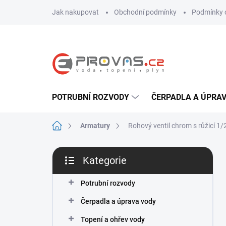
Přejít
Jak nakupovat
Obchodní podmínky
Podmínky 
na
obsah
POTRUBNÍ ROZVODY
ČERPADLA A ÚPRA
Domů
Armatury
Rohový ventil chrom s růžicí 1/2"
P
Kategorie
o
Přeskočit
s
kategorie
t
Potrubní rozvody
r
Čerpadla a úprava vody
a
n
Topení a ohřev vody