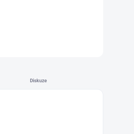
8.2026
NOSTI DORUČENÍ
−
+
Přidat do košíku
ZEPTAT SE
HLÍDAT
Diskuze