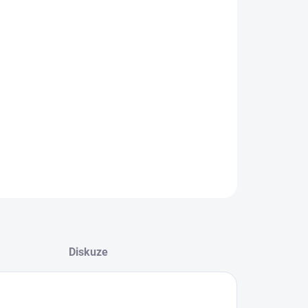
2026
NOSTI DORUČENÍ
−
+
Přidat do košíku
rnativní nastavovací klíč ke klíči 3501-02.142
ILNÍ INFORMACE
ZEPTAT SE
HLÍDAT
Diskuze