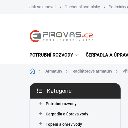
Přejít
Jak nakupovat
Obchodní podmínky
Podmínky 
na
obsah
POTRUBNÍ ROZVODY
ČERPADLA A ÚPRA
Domů
Armatury
Radiátorové armatury
Př
P
Kategorie
o
Přeskočit
s
kategorie
t
Potrubní rozvody
r
Čerpadla a úprava vody
a
n
Topení a ohřev vody