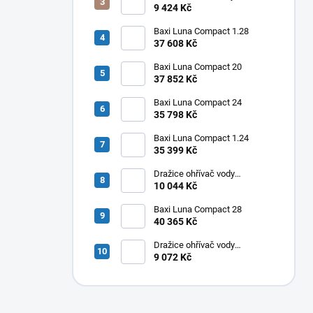
elektrický svislý OKHE ONE/E
9 424 Kč
80
Baxi Luna Compact 1.28
37 608 Kč
Baxi Luna Compact 20
37 852 Kč
Baxi Luna Compact 24
35 798 Kč
Baxi Luna Compact 1.24
35 399 Kč
Dražice ohřívač vody
elektrický svislý OKHE ONE/E
10 044 Kč
100
Baxi Luna Compact 28
40 365 Kč
Dražice ohřívač vody
elektrický svislý OKHE ONE/E
9 072 Kč
50