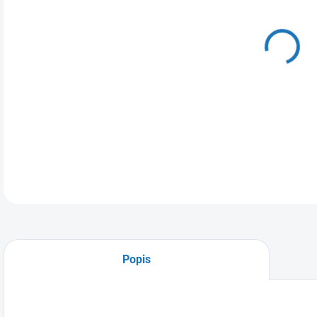
DO:
7.8.
MOŽ
Alte
DETA
Popis