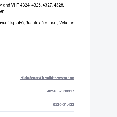
HV and VHF 4324, 4326, 4327, 4328,
ení.
avení teploty), Regulux šroubení, Vekolux
Přislušenství k radiátorovým arm
4024052338917
0530-01.433