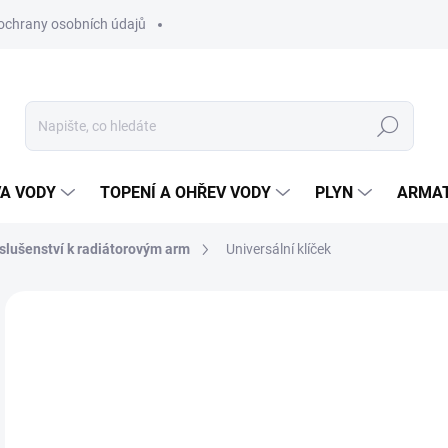
ochrany osobních údajů
Hledat
VA VODY
TOPENÍ A OHŘEV VODY
PLYN
ARMA
islušenství k radiátorovým arm
Universální klíček
ZNAČKA:
HEIMEIER
99
82 
Měr
SK
cena
MŮŽ