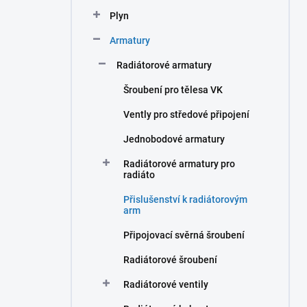
n
Plyn
í
p
Armatury
a
n
Radiátorové armatury
e
Šroubení pro tělesa VK
l
Vently pro středové připojení
Jednobodové armatury
Radiátorové armatury pro
radiáto
Přislušenství k radiátorovým
arm
Připojovací svěrná šroubení
Radiátorové šroubení
Radiátorové ventily