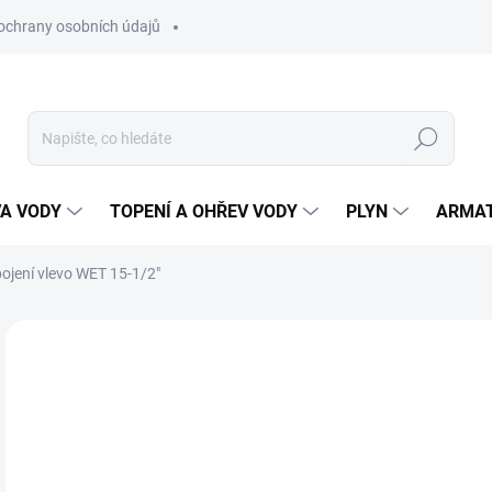
ochrany osobních údajů
Hledat
VA VODY
TOPENÍ A OHŘEV VODY
PLYN
ARMA
pojení vlevo WET 15-1/2"
ZNAČKA:
HEIMEIER
6
576
Měr
SK
cena
MŮŽ