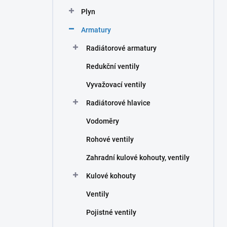
n
Plyn
í
p
Armatury
a
n
Radiátorové armatury
e
Redukční ventily
l
Vyvažovací ventily
Radiátorové hlavice
Vodoměry
Rohové ventily
Zahradní kulové kohouty, ventily
Kulové kohouty
Ventily
Pojistné ventily