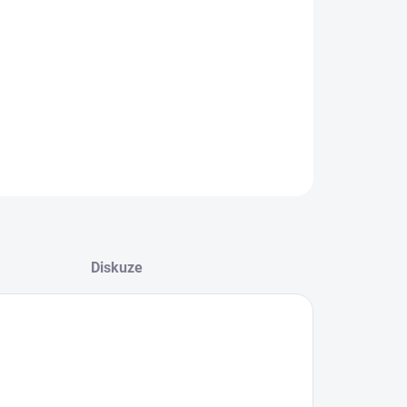
8.2026
NOSTI DORUČENÍ
−
+
Přidat do košíku
ZEPTAT SE
HLÍDAT
Diskuze