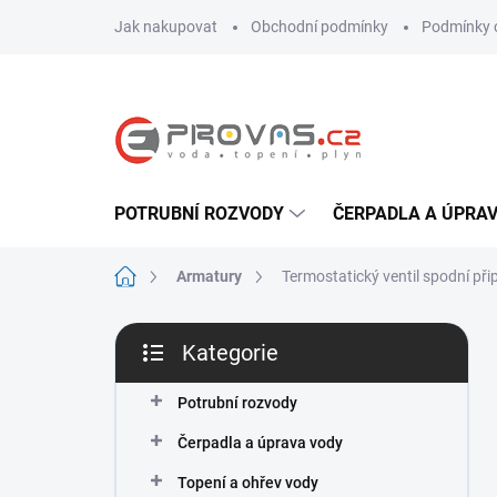
Přejít
Jak nakupovat
Obchodní podmínky
Podmínky 
na
obsah
POTRUBNÍ ROZVODY
ČERPADLA A ÚPRA
Domů
Armatury
Termostatický ventil spodní při
P
Kategorie
o
Přeskočit
s
kategorie
t
Potrubní rozvody
r
Čerpadla a úprava vody
a
n
Topení a ohřev vody