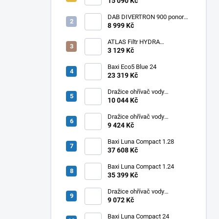
ohřívač Q7 EU 30 NORS/E 115l
15 090 Kč
DAB DIVERTRON 900 ponorné
6" čerpadlo do vrtů a studní
8 999 Kč
ATLAS Filtr HYDRA
RAINMASTER TRIO RSH 1" +
3 129 Kč
FA + LA
Baxi Eco5 Blue 24
23 319 Kč
Dražice ohřívač vody
elektrický svislý OKHE ONE/E
10 044 Kč
100
Dražice ohřívač vody
elektrický svislý OKHE ONE/E
9 424 Kč
80
Baxi Luna Compact 1.28
37 608 Kč
Baxi Luna Compact 1.24
35 399 Kč
Dražice ohřívač vody
elektrický svislý OKHE ONE/E
9 072 Kč
50
Baxi Luna Compact 24