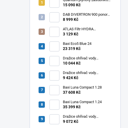
ohřívač Q7 EU 30 NORS/E 115l
15 090 Kč
DAB DIVERTRON 900 ponorné
6" čerpadlo do vrtů a studní
8 999 Kč
ATLAS Filtr HYDRA
RAINMASTER TRIO RSH 1" +
3 129 Kč
FA + LA
Baxi Eco5 Blue 24
23 319 Kč
Dražice ohřívač vody
elektrický svislý OKHE ONE/E
10 044 Kč
100
Dražice ohřívač vody
elektrický svislý OKHE ONE/E
9 424 Kč
80
Baxi Luna Compact 1.28
37 608 Kč
Baxi Luna Compact 1.24
35 399 Kč
Dražice ohřívač vody
elektrický svislý OKHE ONE/E
9 072 Kč
50