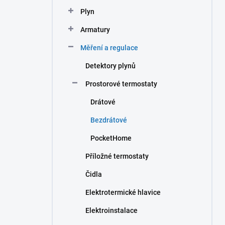
n
Plyn
í
p
Armatury
a
n
Měření a regulace
e
Detektory plynů
l
Prostorové termostaty
Drátové
Bezdrátové
PocketHome
Příložné termostaty
Čidla
Elektrotermické hlavice
Elektroinstalace