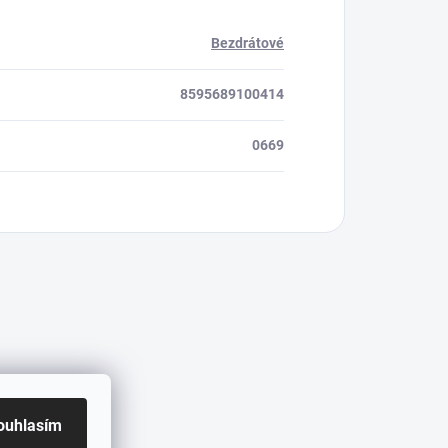
Bezdrátové
8595689100414
0669
ouhlasím