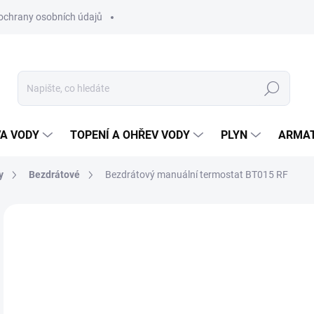
ochrany osobních údajů
Hledat
VA VODY
TOPENÍ A OHŘEV VODY
PLYN
ARMA
y
Bezdrátové
Bezdrátový manuální termostat BT015 RF
ZNAČKA:
ELEKTROBOCK
1 
1 2
Měr
SK
cena
MŮŽ