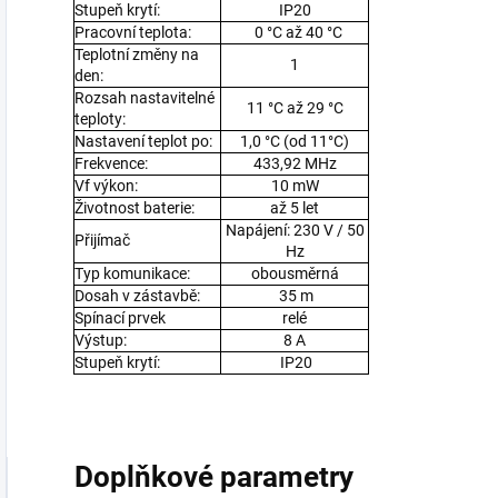
Stupeň krytí:
IP20
Pracovní teplota:
0 °C až 40 °C
Teplotní změny na
1
den:
Rozsah nastavitelné
11 °C až 29 °C
teploty:
Nastavení teplot po:
1,0 °C (od 11°C)
Frekvence:
433,92 MHz
Vf výkon:
10 mW
Životnost baterie:
až 5 let
Napájení: 230 V / 50
Přijímač
Hz
Typ komunikace:
obousměrná
Dosah v zástavbě:
35 m
Spínací prvek
relé
Výstup:
8 A
Stupeň krytí:
IP20
Doplňkové parametry