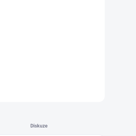
8.2026
NOSTI DORUČENÍ
−
+
Přidat do košíku
drátový termostat se systémem samoučení kódů,
noduchým ovládáním pomocí kolečka a přijímačem
zásuvky.
ILNÍ INFORMACE
ZEPTAT SE
HLÍDAT
Diskuze