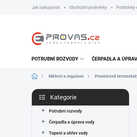
Přejít
Jak nakupovat
Obchodní podmínky
Podmínky 
na
obsah
POTRUBNÍ ROZVODY
ČERPADLA A ÚPRA
Domů
Měření a regulace
Prostorové termostat
P
Kategorie
o
Přeskočit
s
kategorie
t
Potrubní rozvody
r
Čerpadla a úprava vody
a
n
Topení a ohřev vody