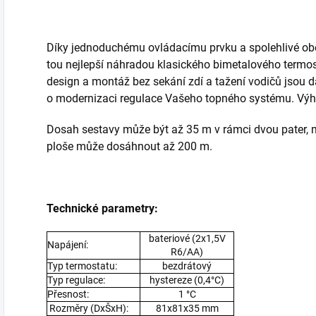
Díky jednoduchému ovládacímu prvku a spolehlivé o
tou nejlepší náhradou klasického bimetalového termos
design a montáž bez sekání zdí a tažení vodičů jsou da
o modernizaci regulace Vašeho topného systému. Výh
Dosah sestavy může být až 35 m v rámci dvou pater, 
ploše může dosáhnout až 200 m.
Technické parametry:
bateriové (2x1,5V
Napájení:
R6/AA)
Typ termostatu:
bezdrátový
Typ regulace:
hystereze (0,4°C)
Přesnost:
1 °C
Rozměry (DxŠxH):
81x81x35 mm