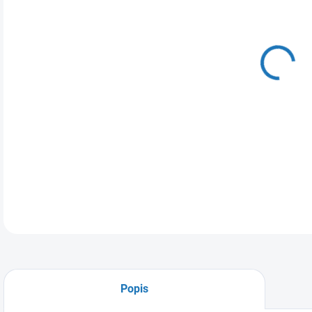
DO:
11.
MOŽ
Bez
jed
do 
DETA
Popis