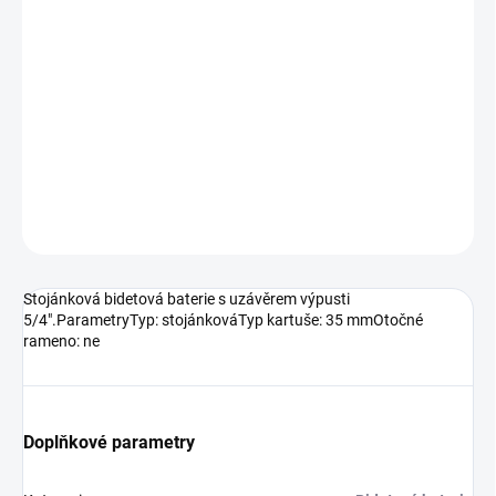
10.8.2026
MOŽNOSTI
DORUČENÍ
−
+
Přidat do košíku
DETAILNÍ INFORMACE
ZEPTAT SE
HLÍDAT
Stojánková bidetová baterie s uzávěrem výpusti
5/4".ParametryTyp: stojánkováTyp kartuše: 35 mmOtočné
rameno: ne
Doplňkové parametry