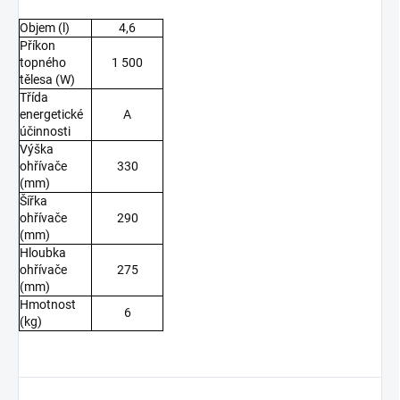
Objem (l)
4,6
Příkon
topného
1 500
tělesa (W)
Třída
energetické
A
účinnosti
Výška
ohřívače
330
(mm)
Šířka
ohřívače
290
(mm)
Hloubka
ohřívače
275
(mm)
Hmotnost
6
(kg)