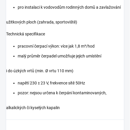
pro instalaci k vodovodům rodinných domů a zavlažování
užitkových ploch (zahrada, sportoviště)
Technická specifikace
pracovní čerpací výkon: více jak 1,8 m³/hod
malý průměr čerpadel umožňuje jejich umístění
i do úzkých vrtů (min. Ø vrtu 110 mm)
napětí 230 ± 23 V, frekvence sítě 50Hz
pozor: nejsou určena k čerpání kontaminovaných,
alkalických či kyselých kapalin