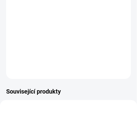
DORUČIT DO:
11.8.2026
MOŽNOSTI
DORUČENÍ
−
+
Přidat do košíku
DETAILNÍ INFORMACE
ZEPTAT SE
HLÍDAT
Související produkty