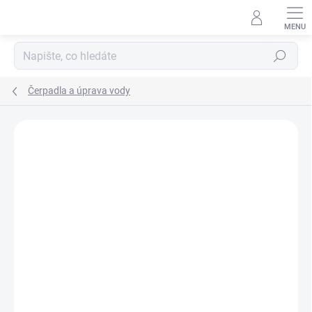
Přejít
na
obsah
Hledat
Čerpadla a úprava vody
ZNAČKA:
VODOLEY