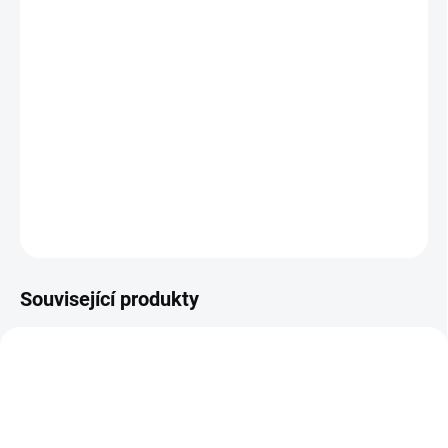
DORUČIT DO:
11.8.2026
MOŽNOSTI
DORUČENÍ
−
+
Přidat do košíku
DETAILNÍ INFORMACE
ZEPTAT SE
HLÍDAT
Související produkty