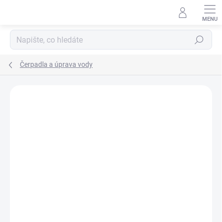
Přejít
na
obsah
Hledat
Čerpadla a úprava vody
ZNAČKA:
VODOLEY