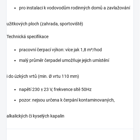
pro instalaci k vodovodům rodinných domů a zavlažování
užitkových ploch (zahrada, sportoviště)
Technická specifikace
pracovní čerpací výkon: více jak 1,8 m³/hod
malý průměr čerpadel umožňuje jejich umístění
i do úzkých vrtů (min. Ø vrtu 110 mm)
napětí 230 ± 23 V, frekvence sítě 50Hz
pozor: nejsou určena k čerpání kontaminovaných,
alkalických či kyselých kapalin