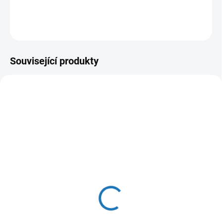
ZEPTAT SE
HLÍDAT
Související produkty
ČESKÁ DISTRIBUCE
SKLADEM
(1 KS)
Baxi Luna Duo-tec E 1.24
43 851 Kč
36 241 Kč bez DPH