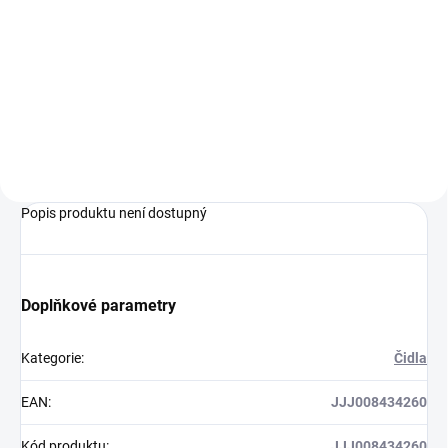
Do košíku
Kondenzační kotel pro vytápění s
možností připojení externího
zásobníku vody.
Popis produktu není dostupný
Doplňkové parametry
Kategorie
:
Čidla
EAN
:
JJJ008434260
Kód produktu
:
JJJ008434260