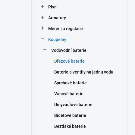
n
Plyn
í
p
Armatury
a
n
Měření a regulace
e
Koupelny
l
Vodovodní baterie
Dřezové baterie
Baterie a ventily na jednu vodu
Sprchové baterie
Vanové baterie
Umyvadlové baterie
Bidetové baterie
Beztlaké baterie