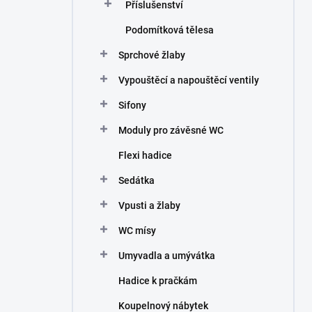
Příslušenství
Podomítková tělesa
Sprchové žlaby
Vypouštěcí a napouštěcí ventily
Sifony
Moduly pro závěsné WC
Flexi hadice
Sedátka
Vpusti a žlaby
WC mísy
Umyvadla a umývátka
Hadice k pračkám
Koupelnový nábytek