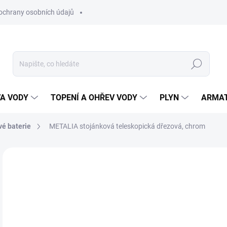
ochrany osobních údajů
Hledat
VA VODY
TOPENÍ A OHŘEV VODY
PLYN
ARMA
vé baterie
METALIA stojánková teleskopická dřezová, chrom
ZNAČKA:
NOVASERVIS
2 
1 7
Měr
SK
cena
MŮŽ