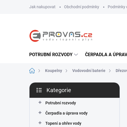
Přejít
Jak nakupovat
Obchodní podmínky
Podmínky 
na
obsah
POTRUBNÍ ROZVODY
ČERPADLA A ÚPRA
Domů
Koupelny
Vodovodní baterie
Dřezo
P
Kategorie
o
Přeskočit
s
kategorie
t
Potrubní rozvody
r
Čerpadla a úprava vody
a
n
Topení a ohřev vody