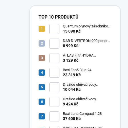
TOP 10 PRODUKTŮ
Quantum plynový zásobníkový
ohřívač Q7 EU 30 NORS/E 115l
15 090 Kč
DAB DIVERTRON 900 ponorné
6" čerpadlo do vrtů a studní
8 999 Kč
ATLAS Filtr HYDRA
RAINMASTER TRIO RSH 1" +
3 129 Kč
FA + LA
Baxi Eco5 Blue 24
23 319 Kč
Dražice ohřívač vody
elektrický svislý OKHE ONE/E
10 044 Kč
100
Dražice ohřívač vody
elektrický svislý OKHE ONE/E
9 424 Kč
80
Baxi Luna Compact 1.28
37 608 Kč