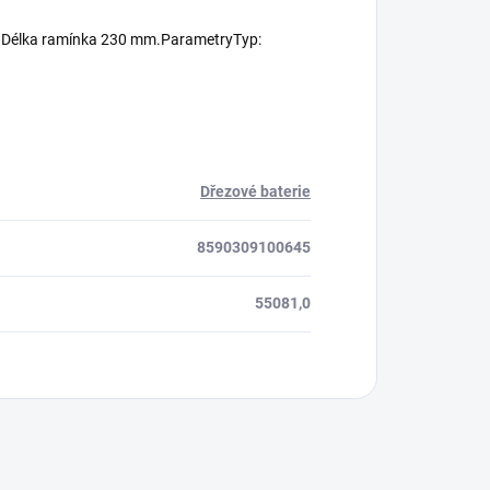
 m. Délka ramínka 230 mm.ParametryTyp:
Dřezové baterie
8590309100645
55081,0