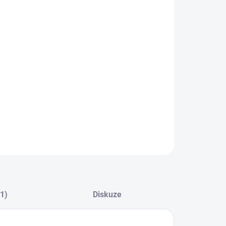
8.2026
NOSTI DORUČENÍ
−
+
Přidat do košíku
ILNÍ INFORMACE
ZEPTAT SE
HLÍDAT
(1)
Diskuze