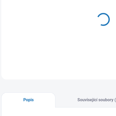
DO:
11.
MOŽ
DETA
Popis
Související soubory 