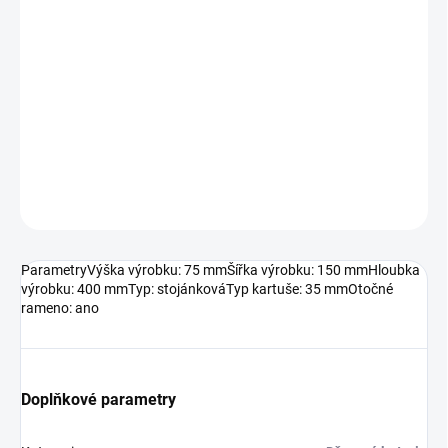
7.8.2026
MOŽNOSTI
DORUČENÍ
−
+
Přidat do košíku
DETAILNÍ INFORMACE
ZEPTAT SE
HLÍDAT
ParametryVýška výrobku: 75 mmŠířka výrobku: 150 mmHloubka
výrobku: 400 mmTyp: stojánkováTyp kartuše: 35 mmOtočné
rameno: ano
Doplňkové parametry