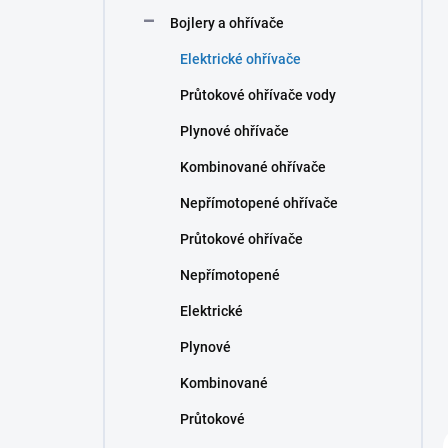
n
Bojlery a ohřívače
í
p
Elektrické ohřívače
a
n
Průtokové ohřívače vody
e
Plynové ohřívače
l
Kombinované ohřívače
Nepřímotopené ohřívače
Průtokové ohřívače
Nepřímotopené
Elektrické
Plynové
Kombinované
Průtokové