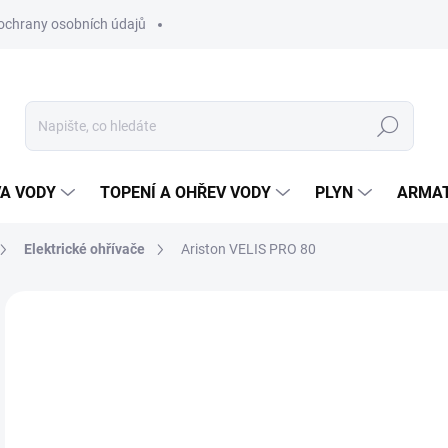
ochrany osobních údajů
Hledat
VA VODY
TOPENÍ A OHŘEV VODY
PLYN
ARMA
Elektrické ohřívače
Ariston VELIS PRO 80
ZNAČKA:
ARISTON
ČESKÁ DISTRIBUCE
8 
6 7
Měr
SK