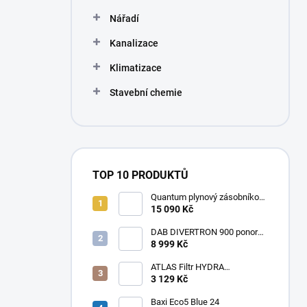
Nářadí
Kanalizace
Klimatizace
Stavební chemie
TOP 10 PRODUKTŮ
Quantum plynový zásobníkový
ohřívač Q7 EU 30 NORS/E 115l
15 090 Kč
DAB DIVERTRON 900 ponorné
6" čerpadlo do vrtů a studní
8 999 Kč
ATLAS Filtr HYDRA
RAINMASTER TRIO RSH 1" +
3 129 Kč
FA + LA
Baxi Eco5 Blue 24