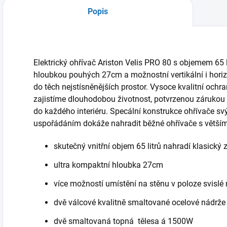
Popis
Elektrický ohřívač Ariston Velis PRO 80 s objemem 65 l
hloubkou pouhých 27cm a možnostní vertikální i horizo
do těch nejstísněnějších prostor. Vysoce kvalitní ochr
zajistíme dlouhodobou životnost, potvrzenou zárukou 
do každého interiéru. Specální konstrukce ohřívače sv
uspořádáním dokáže nahradit běžné ohřívače s větš
skutečný vnitřní objem 65 litrů nahradí klasický
ultra kompaktní hloubka 27cm
více možností umístění na stěnu v poloze svisl
dvě válcové kvalitně smaltované ocelové nádrže
dvě smaltovaná topná tělesa á 1500W