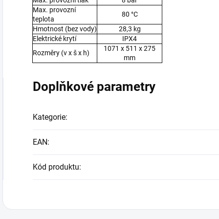
Max. provozní tlak
8 bar
Max. provozní
80
°C
teplota
Hmotnost (bez vody)
28,3 kg
Elektrické krytí
IPX4
1071 x 511 x 275
Rozměry (v x š x h)
mm
Doplňkové parametry
Kategorie
:
EAN
:
Kód produktu
: