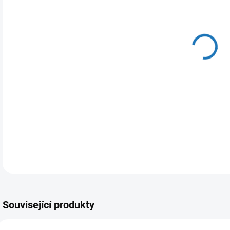
cena
MŮŽ
DO:
11.
MOŽ
Elek
DETA
Související produkty