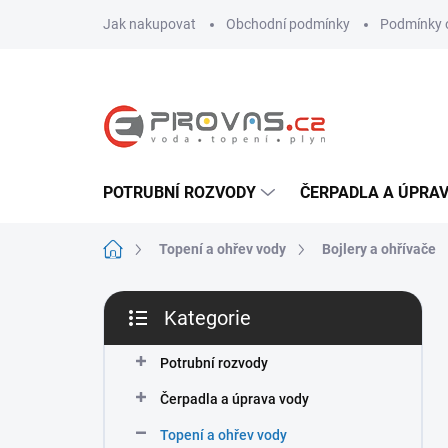
Přejít
Jak nakupovat
Obchodní podmínky
Podmínky 
na
obsah
POTRUBNÍ ROZVODY
ČERPADLA A ÚPRA
Domů
Topení a ohřev vody
Bojlery a ohřívače
P
Kategorie
o
Přeskočit
s
kategorie
t
Potrubní rozvody
r
Čerpadla a úprava vody
a
n
Topení a ohřev vody