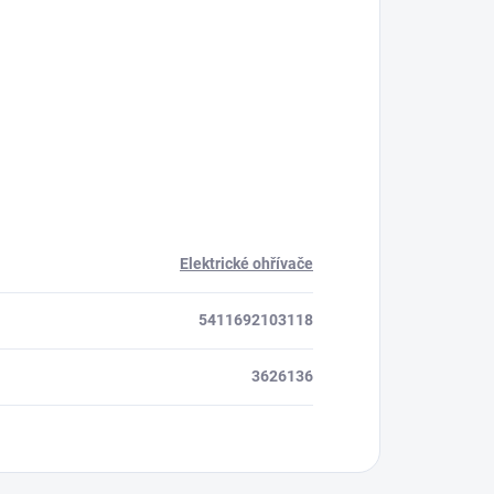
Elektrické ohřívače
5411692103118
3626136