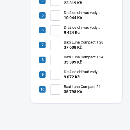
23 319 Kč
Dražice ohřívač vody
elektrický svislý OKHE ONE/E
10 044 Kč
100
Dražice ohřívač vody
elektrický svislý OKHE ONE/E
9 424 Kč
80
Baxi Luna Compact 1.28
37 608 Kč
Baxi Luna Compact 1.24
35 399 Kč
Dražice ohřívač vody
elektrický svislý OKHE ONE/E
9 072 Kč
50
Baxi Luna Compact 24
35 798 Kč