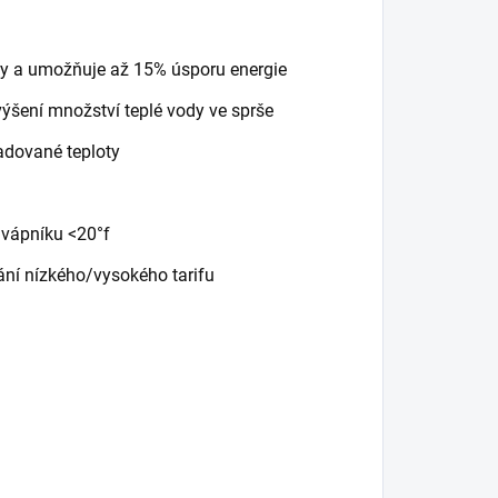
yky a umožňuje až 15% úsporu energie
výšení množství teplé vody ve sprše
dované teploty
 vápníku <20°f
nání nízkého/vysokého tarifu