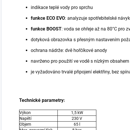
indikace teplé vody pro sprchu
funkce ECO EVO
: analyzuje spotřebitelské náv
funkce BOOST
: voda se ohřeje až na 80°C pro z
dotyková obrazovka s přesným nastavením poža
ochrana nádrže: dvě hořčíkové anody
navrženo pro použití ve vodě s nízkým obsahem
je vyžadováno trvalé připojení elektřiny, bez spí
Technické parametry:
Výkon
1,5 kW
Napětí
230 V
Objem
65 l