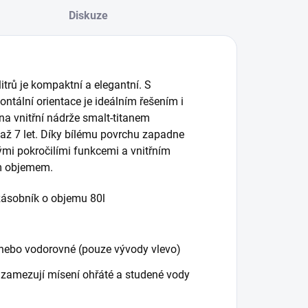
Diskuze
itrů je kompaktní a elegantní. S
ntální orientace je ideálním řešením i
ana vnitřní nádrže smalt-titanem
až 7 let. Díky bílému povrchu zapadne
ými pokročilími funkcemi a vnitřním
ím objemem.
 zásobník o objemu 80l
é nebo vodorovné (pouze vývody vlevo)
 zamezují mísení ohřáté a studené vody