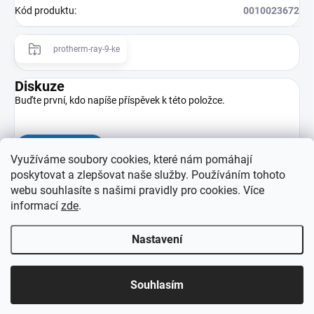
Kód produktu
:
0010023672
protherm-ray-9-ke
Diskuze
Buďte první, kdo napíše příspěvek k této položce.
Přidat komentář
Využíváme soubory cookies, které nám pomáhají
poskytovat a zlepšovat naše služby. Používáním tohoto
webu souhlasíte s našimi pravidly pro cookies
. Více
informací
zde
.
Nastavení
Z
Copyright 2026
eprovas.cz
. Všechna práva vyhrazena.
á
Souhlasím
p
Vytvořil Shoptet