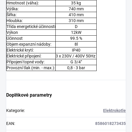
Hmotnost (váha):
35 kg
Výška:
740 mm
Šířka:
410 mm
Hloubka:
310 mm
Třída energetické účinnosti
D
Výkon
12kW
Účinnost
99.5 %
Objem expanzní nádoby:
8l
Elektrické krytí:
IP40
Elektrické připojení:
3 x 230V / 400V 50Hz
Připojení topné vody:
G 3/4"
Provozní tlak (min. - max.):
0,8 - 3 bar
Doplňkové parametry
Kategorie
:
Elektrokotle
EAN
:
8586018273435