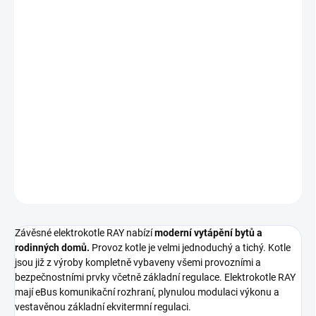
DORUČIT DO:
11.8.2026
MOŽNOSTI
DORUČENÍ
−
+
Přidat do košíku
Elektrický 12 kW, závěsný.
DETAILNÍ INFORMACE
ZEPTAT SE
HLÍDAT
Závěsné elektrokotle RAY nabízí
moderní vytápění bytů a
rodinných domů.
Provoz kotle je velmi jednoduchý a tichý. Kotle
jsou již z výroby kompletně vybaveny všemi provozními a
bezpečnostními prvky včetně základní regulace. Elektrokotle RAY
mají eBus komunikační rozhraní, plynulou modulaci výkonu a
vestavěnou základní ekvitermní regulaci.