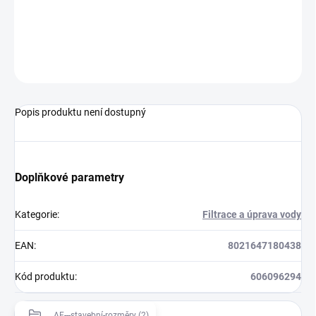
Zařízení k čištění užitkové i pitné vody.
ZEPTAT SE
HLÍDAT
Popis produktu není dostupný
Doplňkové parametry
Kategorie
:
Filtrace a úprava vody
EAN
:
8021647180438
Kód produktu
:
606096294
AF---stavební-rozměry (2)