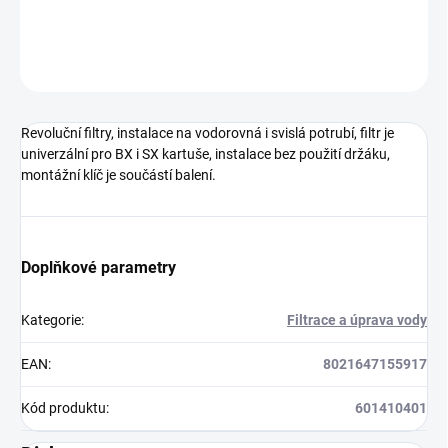
DETAILNÍ INFORMACE
ZEPTAT SE
HLÍDAT
Revoluční filtry, instalace na vodorovná i svislá potrubí, filtr je
univerzální pro BX i SX kartuše, instalace bez použití držáku,
montážní klíč je součástí balení.
Doplňkové parametry
Kategorie
:
Filtrace a úprava vody
EAN
:
8021647155917
Kód produktu
:
601410401