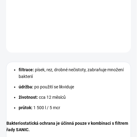
Patrona z foukaného polypropylenu s obsahem stříbra. Každý
filtrační „pór” hraje aktivní roli v antibakteriální úpravě.
DETAILNÍ INFORMACE
ZEPTAT SE
HLÍDAT
filtrace:
písek, rez, drobné nečistoty, zabraňuje množení
bakterií
údržba:
po použití se likviduje
životnost:
cca 12 měsíců
průtok:
1 500 l / 5 mcr
Bakteriostatická ochrana je účinná pouze v kombinaci s filtrem
řady SANIC.