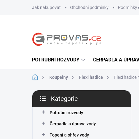
Přejít
Jak nakupovat
Obchodní podmínky
Podmínky 
na
obsah
POTRUBNÍ ROZVODY
ČERPADLA A ÚPRA
Domů
Koupelny
Flexi hadice
Flexi hadice
P
Kategorie
o
Přeskočit
s
kategorie
t
Potrubní rozvody
r
Čerpadla a úprava vody
a
n
Topení a ohřev vody