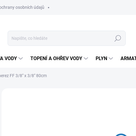
ochrany osobních údajů
Hledat
VA VODY
TOPENÍ A OHŘEV VODY
PLYN
ARMA
 nerez FF 3/8" x 3/8" 80cm
94
78 
Měr
SK
cena
MŮŽ
DO: