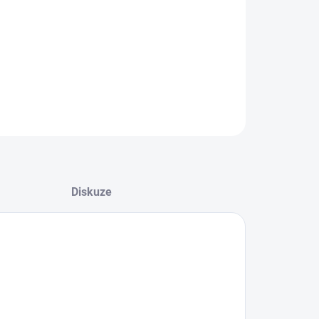
8.2026
NOSTI DORUČENÍ
−
+
Přidat do košíku
ZEPTAT SE
HLÍDAT
Diskuze