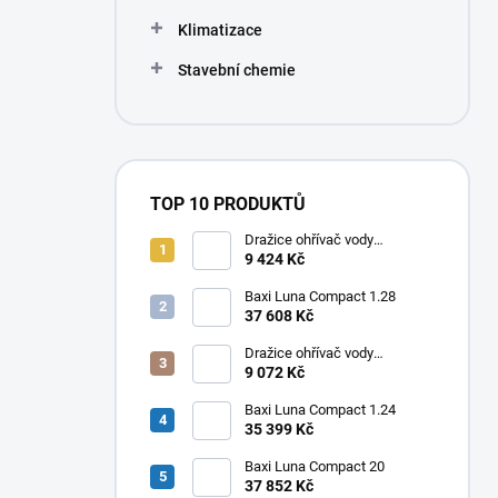
Klimatizace
Stavební chemie
TOP 10 PRODUKTŮ
Dražice ohřívač vody
elektrický svislý OKHE ONE/E
9 424 Kč
80
Baxi Luna Compact 1.28
37 608 Kč
Dražice ohřívač vody
elektrický svislý OKHE ONE/E
9 072 Kč
50
Baxi Luna Compact 1.24
35 399 Kč
Baxi Luna Compact 20
37 852 Kč