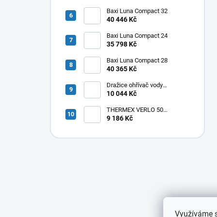
Baxi Luna Compact 32
40 446 Kč
Baxi Luna Compact 24
35 798 Kč
Baxi Luna Compact 28
40 365 Kč
Dražice ohřívač vody
elektrický svislý OKHE ONE/E
10 044 Kč
100
THERMEX VERLO 50
elektrický ohřívač vody
9 186 Kč
50L,vertikální/horizontální
,1,8kW
Využíváme s