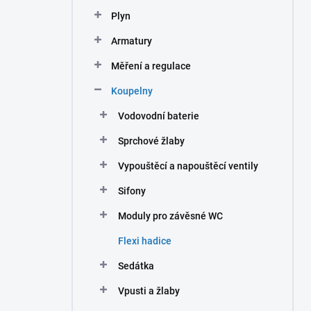
n
Plyn
í
p
Armatury
a
n
Měření a regulace
e
Koupelny
l
Vodovodní baterie
Sprchové žlaby
Vypouštěcí a napouštěcí ventily
Sifony
Moduly pro závěsné WC
Flexi hadice
Sedátka
Vpusti a žlaby