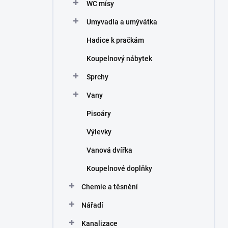
WC mísy
Umyvadla a umývátka
Hadice k pračkám
Koupelnový nábytek
Sprchy
Vany
Pisoáry
Výlevky
Vanová dvířka
Koupelnové doplňky
Chemie a těsnění
Nářadí
Kanalizace