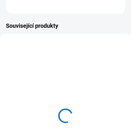
ZEPTAT SE
HLÍDAT
Související produkty
ČESKÁ DISTRIBUCE
ČESKÁ DISTRIBUCE
ZDARMA
SKLADEM
SKLADEM
(>5 KS)
(>5 KS)
Dražice ohřívač vody
Dražice ohřívač vody
elektrický tlakový TO
elektrický beztlaký BTO
10.1 IN pod umyvadlo
5 IN
3 969 Kč
2 583 Kč
3 280 Kč bez DPH
2 135 Kč bez DPH