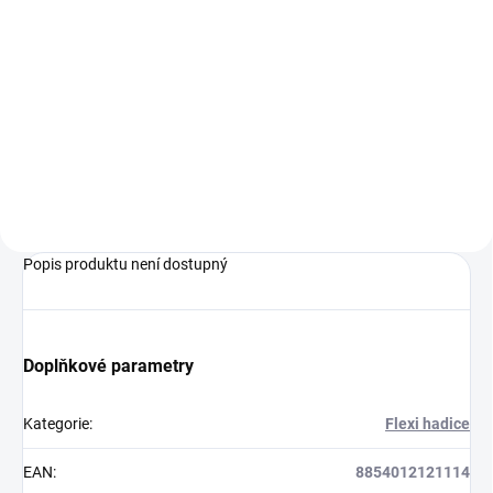
Do košíku
Do košíku
Maloobjemový zásobníkový
Beztlakový zásobníkový ohřívač
elektrický ohřívač vody pro jedno
vody vhodný pro jedno odběrné
nebo více odběrných míst.
místo s možností umístění pod
nebo nad.
Popis produktu není dostupný
Doplňkové parametry
Kategorie
:
Flexi hadice
EAN
:
8854012121114