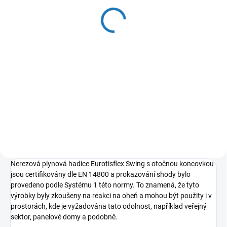
zásobníkový ohřívač Q7
EU 30 NORS/E 115l
15 090 Kč
12 471 Kč bez DPH
Do košíku
Stacionární plynový zásobníkový
ohřívač vody s odtahem spalin
do komína.
Nerezová plynová hadice Eurotisflex Swing s otočnou koncovkou
jsou certifikovány dle EN 14800 a prokazování shody bylo
provedeno podle Systému 1 této normy. To znamená, že tyto
výrobky byly zkoušeny na reakci na oheň a mohou být použity i v
prostorách, kde je vyžadována tato odolnost, například veřejný
sektor, panelové domy a podobně.