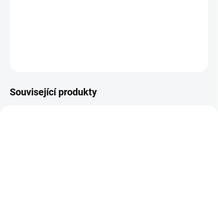
−
+
Přidat do košíku
DETAILNÍ INFORMACE
ZEPTAT SE
HLÍDAT
Související produkty
ČESKÁ DISTRIBUCE
SKLADEM
(>5 KS)
Quantum plynový