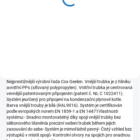
26 088 Kč bez DPH
Do košíku
Kondenzační kotel pro vytápění s
možností připojení externího
zásobníku vody.
Nejprestižnější výrobní řada Cox Geelen. Vnější trubka je z hliníku
avnitřní PPs (síťovaný polypropylen). Vnitřní trubka je centrovaná
vevnější patentovaným připojením (patent č. NL C 1022411).
Systém jeurčený pro připojení na kondenzační plynové kotle.
Barva vnější trouby je bílá (RAL9016). Systém je certifikován
podle evropských norem EN 1859-1 a EN 14471Vlastnosti
systému:- Snadno montovatelný díky spoji vnější trubky bez
silikonového těsněnía precizní vedení trubek během jejich
zasouvání do sebe- Systém je mimořádně pevný- Čistý vzhled bez
výstupků v místě spojů- Kontrolní otvory na spojích pro snadnou