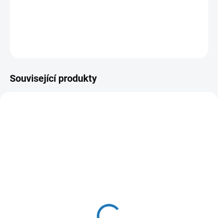
DETAILNÍ INFORMACE
ZEPTAT SE
HLÍDAT
Související produkty
ČESKÁ DISTRIBUCE
ZDARMA
MOMENTÁLNĚ NEDOSTUPNÉ
Baxi Duo-tec Compact E
1.24
31 566 Kč