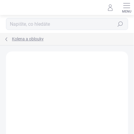
Přejít
na
obsah
Hledat
Kolena a oblouky