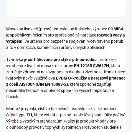
ZEPTAT SE
HLÍDAT
Mosazná lisovací (press) tvarovka od italského výrobce
COMISA
je spolehlivým řešením pro profesionální instalace
rozvodů vody a
vytápění
. Je určena pro bezpečné spojování vícevrstvého potrubí,
a to v domácích, komerčních i průmyslových aplikacích.
Tvarovka je
certifikovaná pro styk s pitnou vodou
, protože je
vyrobena z kvalitní mosazi dle normy
EN 12165 CW617N
, která
zaručuje zdravotní nezávadnost a dlouhou životnost. Konstrukce
tvarovky navíc využívá dva
EPDM O-kroužky
a
nerezový prstenec
z oceli AISI 304 (DIN EN 10088-2)
, které společně zajišťují
maximální těsnost a odolnost spoje i při vyšších teplotách a
tlacích.
Montáž je rychlá, čistá a bezpečná: tvarovka se lisuje pomocí
čelistí typu
TH
, které vytvářejí pevný, trvale těsný spoj. Díky pečlivé
výrobě a vysokým standardům kvality je produkt vhodný pro
dlouhodobý provoz v topných systémech i rozvodech studené a