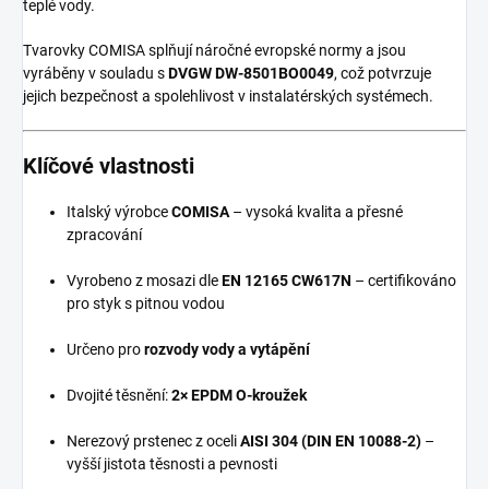
teplé vody.
Tvarovky COMISA splňují náročné evropské normy a jsou
vyráběny v souladu s
DVGW DW-8501BO0049
, což potvrzuje
jejich bezpečnost a spolehlivost v instalatérských systémech.
Klíčové vlastnosti
Italský výrobce
COMISA
– vysoká kvalita a přesné
zpracování
Vyrobeno z mosazi dle
EN 12165 CW617N
– certifikováno
pro styk s pitnou vodou
Určeno pro
rozvody vody a vytápění
Dvojité těsnění:
2× EPDM O-kroužek
Nerezový prstenec z oceli
AISI 304 (DIN EN 10088-2)
–
vyšší jistota těsnosti a pevnosti