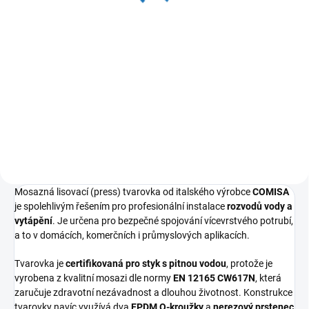
29 Kč bez DPH
Do košíku
Univerzální vícevrstvá trubka
BARBI (Blansol) pro podlahové
vytápění, rozvody ústředního
vytápění a rozvody pitné vody.
Mosazná lisovací (press) tvarovka od italského výrobce
COMISA
je spolehlivým řešením pro profesionální instalace
rozvodů vody a
vytápění
. Je určena pro bezpečné spojování vícevrstvého potrubí,
a to v domácích, komerčních i průmyslových aplikacích.
Tvarovka je
certifikovaná pro styk s pitnou vodou
, protože je
vyrobena z kvalitní mosazi dle normy
EN 12165 CW617N
, která
zaručuje zdravotní nezávadnost a dlouhou životnost. Konstrukce
tvarovky navíc využívá dva
EPDM O-kroužky
a
nerezový prstenec