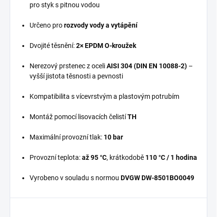
pro styk s pitnou vodou
Určeno pro
rozvody vody a vytápění
Dvojité těsnění:
2× EPDM O-kroužek
Nerezový prstenec z oceli
AISI 304 (DIN EN 10088-2)
–
vyšší jistota těsnosti a pevnosti
Kompatibilita s vícevrstvým a plastovým potrubím
Montáž pomocí lisovacích čelistí
TH
Maximální provozní tlak:
10 bar
Provozní teplota:
až 95 °C
, krátkodobě
110 °C / 1 hodina
Vyrobeno v souladu s normou
DVGW DW-8501BO0049