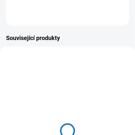
DETAILNÍ INFORMACE
ZEPTAT SE
HLÍDAT
Související produkty
SKLADEM
(>5 M)
Vícevrstvá trubka PEX-
AL-PEX 16×2 mm – 200
m role (na vodu a topení)
35 Kč