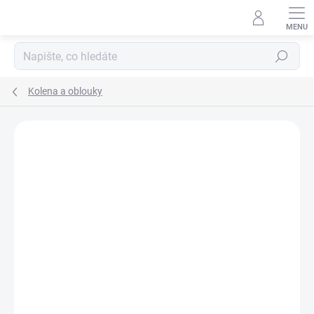
Přejít
na
obsah
Hledat
Kolena a oblouky