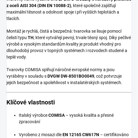
z oceli AISI 304 (DIN EN 10088-2)
, které společně zajišťují
maximální těsnost a odolnost spoje i při vyšších teplotách a
tlacích.
Montáž je rychlá, čistá a bezpečná: tvarovka se lisuje pomocí
čelistí typu
TH
, které vytvářejí pevný, trvale těsný spoj. Díky pečlivé
výrobě a vysokým standardům kvality je produkt vhodný pro
dlouhodobý provoz v topných systémech i rozvodech studené a
teplé vody.
Tvarovky COMISA splňují náročné evropské normy a jsou
vyráběny v souladu s
DVGW DW-8501BO0049
, což potvrzuje
jejich bezpečnost a spolehlivost v instalatérských systémech.
Klíčové vlastnosti
Italský výrobce
COMISA
– vysoká kvalita a přesné
zpracování
Vyrobeno z mosazi dle
EN 12165 CW617N
– certifikováno