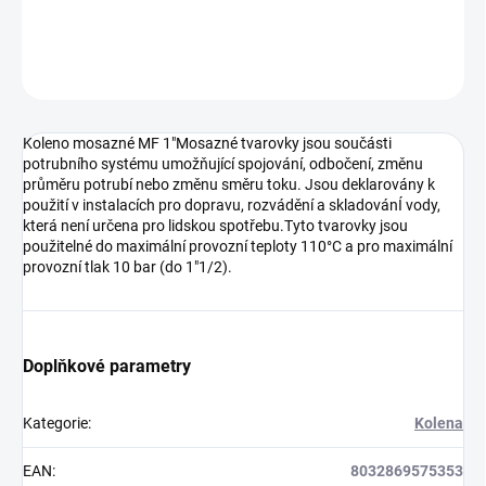
DETAILNÍ INFORMACE
ZEPTAT SE
HLÍDAT
Koleno mosazné MF 1"Mosazné tvarovky jsou součásti
potrubního systému umožňující spojování, odbočení, změnu
průměru potrubí nebo změnu směru toku. Jsou deklarovány k
použití v instalacích pro dopravu, rozvádění a skladovánÍ vody,
která není určena pro lidskou spotřebu.Tyto tvarovky jsou
použitelné do maximální provozní teploty 110°C a pro maximální
provozní tlak 10 bar (do 1"1/2).
Doplňkové parametry
Kategorie
:
Kolena
EAN
:
8032869575353