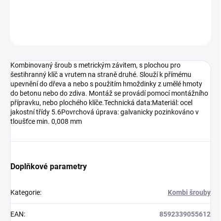
DETAILNÍ INFORMACE
ZEPTAT SE
HLÍDAT
Kombinovaný šroub s metrickým závitem, s plochou pro
šestihranný klíč a vrutem na straně druhé. Slouží k přímému
upevnění do dřeva a nebo s použitím hmoždinky z umělé hmoty
do betonu nebo do zdiva. Montáž se provádí pomocí montážního
přípravku, nebo plochého klíče.Technická data:Materiál: ocel
jakostní třídy 5.6Povrchová úprava: galvanicky pozinkováno v
tloušťce min. 0,008 mm
Doplňkové parametry
Kategorie
:
Kombi šrouby
EAN
:
8592339055612