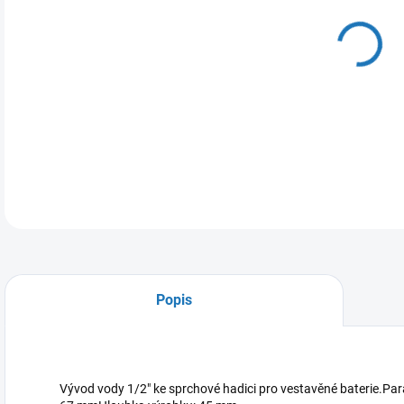
DO:
11.
MOŽ
DETA
Popis
Vývod vody 1/2" ke sprchové hadici pro vestavěné baterie.P