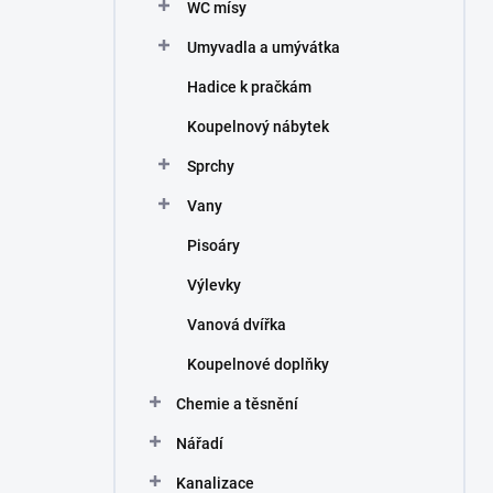
WC mísy
Umyvadla a umývátka
Hadice k pračkám
Koupelnový nábytek
Sprchy
Vany
Pisoáry
Výlevky
Vanová dvířka
Koupelnové doplňky
Chemie a těsnění
Nářadí
Kanalizace