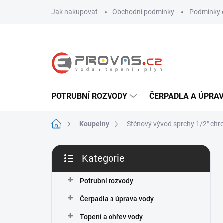
Přejít
Jak nakupovat
Obchodní podmínky
Podmínky 
na
obsah
POTRUBNÍ ROZVODY
ČERPADLA A ÚPRA
Domů
Koupelny
Stěnový vývod sprchy 1/2" ch
P
Kategorie
o
Přeskočit
s
kategorie
t
Potrubní rozvody
r
Čerpadla a úprava vody
a
n
Topení a ohřev vody