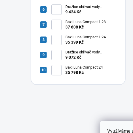
100
Dražice ohřívač vody
elektrický svislý OKHE ONE/E
9 424 Kč
80
Baxi Luna Compact 1.28
37 608 Kč
Baxi Luna Compact 1.24
35 399 Kč
Dražice ohřívač vody
elektrický svislý OKHE ONE/E
9 072 Kč
50
Baxi Luna Compact 24
35 798 Kč
Využíváme s