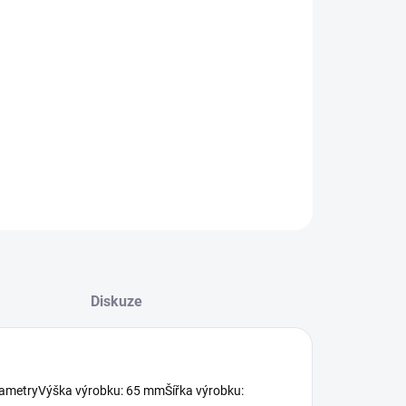
8.2026
NOSTI DORUČENÍ
−
+
Přidat do košíku
ILNÍ INFORMACE
ZEPTAT SE
HLÍDAT
Diskuze
arametryVýška výrobku: 65 mmŠířka výrobku: