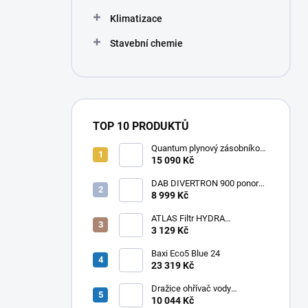
Klimatizace
Stavební chemie
TOP 10 PRODUKTŮ
Quantum plynový zásobníkový
ohřívač Q7 EU 30 NORS/E 115l
15 090 Kč
DAB DIVERTRON 900 ponorné
6" čerpadlo do vrtů a studní
8 999 Kč
ATLAS Filtr HYDRA
RAINMASTER TRIO RSH 1" +
3 129 Kč
FA + LA
Baxi Eco5 Blue 24
23 319 Kč
Dražice ohřívač vody
elektrický svislý OKHE ONE/E
10 044 Kč