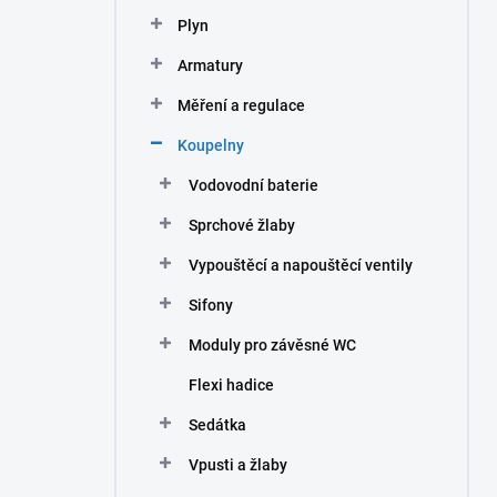
n
Plyn
í
p
Armatury
a
n
Měření a regulace
e
Koupelny
l
Vodovodní baterie
Sprchové žlaby
Vypouštěcí a napouštěcí ventily
Sifony
Moduly pro závěsné WC
Flexi hadice
Sedátka
Vpusti a žlaby