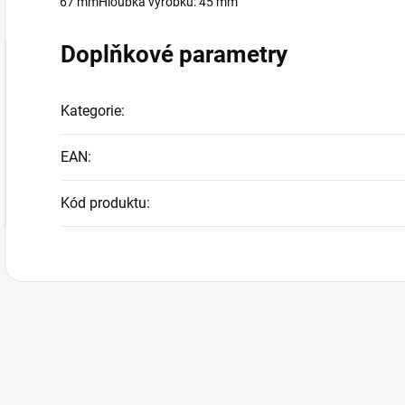
67 mmHloubka výrobku: 45 mm
Doplňkové parametry
Kategorie
:
EAN
:
Kód produktu
: