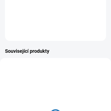
ALCAPLAST - ovládací tlačítko chrom k splachovacím nádržkám
M71 Provedení: chrom Rozměr: 165 x 247 mm 5 barevných
provedení Kompatibilní se všemi moduly ALCA Duální 3l/6l
DETAILNÍ INFORMACE
ZEPTAT SE
HLÍDAT
Související produkty
ZDARMA
SKLADEM
SKLADEM
(>5 KS)
(>5 KS)
Alcadrain Sádromodul
Alcadrain Renovmodul