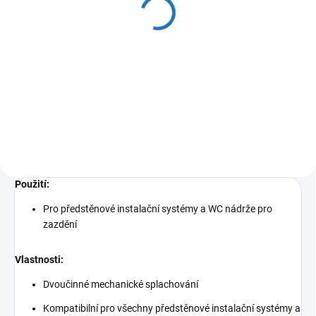
Předstěnový instalační
Předstěnový instalační
systém pro suchou
systém pro zazdívání
výstavbu AM101/1120
AM115/1000
4 032 Kč
3 309 Kč
3 332 Kč bez DPH
2 735 Kč bez DPH
Do košíku
Do košíku
Použití:
Pro předstěnové instalační systémy a WC nádrže pro
zazdění
Vlastnosti:
Dvoučinné mechanické splachování
Kompatibilní pro všechny předstěnové instalační systémy a