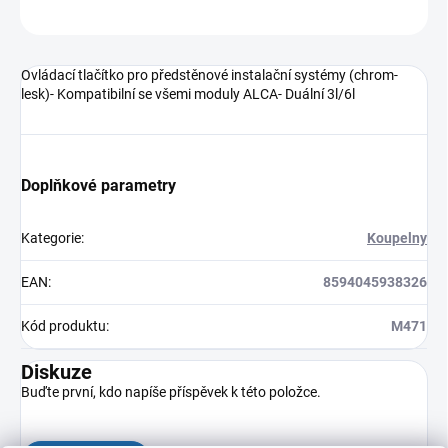
ZEPTAT SE
HLÍDAT
Ovládací tlačítko pro předstěnové instalační systémy (chrom-
lesk)- Kompatibilní se všemi moduly ALCA- Duální 3l/6l
Doplňkové parametry
Kategorie
:
Koupelny
EAN
:
8594045938326
Kód produktu
:
M471
Diskuze
Buďte první, kdo napíše příspěvek k této položce.