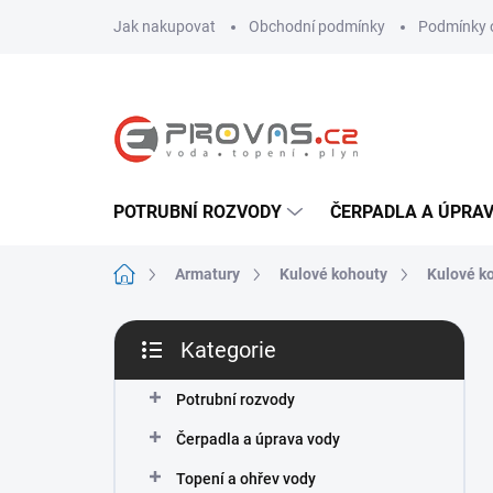
Přejít
Jak nakupovat
Obchodní podmínky
Podmínky 
na
obsah
POTRUBNÍ ROZVODY
ČERPADLA A ÚPRA
Domů
Armatury
Kulové kohouty
Kulové k
P
Kategorie
o
Přeskočit
s
kategorie
t
Potrubní rozvody
r
Čerpadla a úprava vody
a
n
Topení a ohřev vody