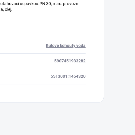
s dotahovací ucpávkou.PN 30, max. provozní
, olej.
Kulové kohouty voda
5907451933282
5513001:1454320