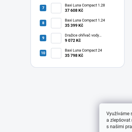
80
Baxi Luna Compact 1.28
37 608 Kč
Baxi Luna Compact 1.24
35 399 Kč
Dražice ohřívač vody
elektrický svislý OKHE ONE/E
9 072 Kč
50
Baxi Luna Compact 24
35 798 Kč
Využíváme s
a zlepšovat
s našimi pra