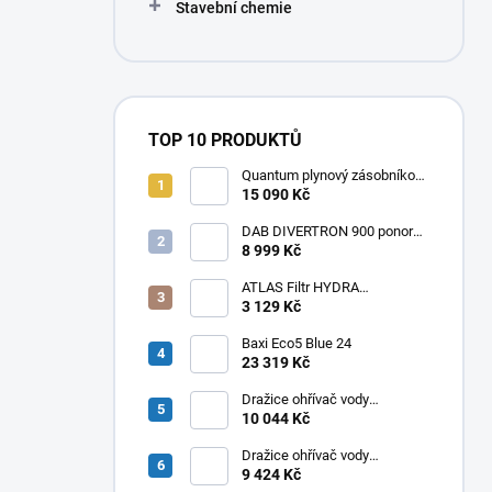
Stavební chemie
TOP 10 PRODUKTŮ
Quantum plynový zásobníkový
ohřívač Q7 EU 30 NORS/E 115l
15 090 Kč
DAB DIVERTRON 900 ponorné
6" čerpadlo do vrtů a studní
8 999 Kč
ATLAS Filtr HYDRA
RAINMASTER TRIO RSH 1" +
3 129 Kč
FA + LA
Baxi Eco5 Blue 24
23 319 Kč
Dražice ohřívač vody
elektrický svislý OKHE ONE/E
10 044 Kč
100
Dražice ohřívač vody
elektrický svislý OKHE ONE/E
9 424 Kč