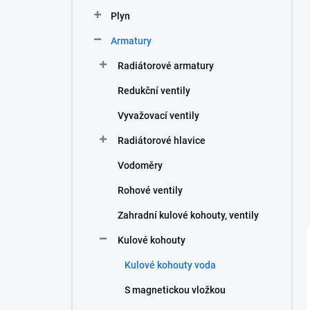
n
Plyn
í
p
Armatury
a
n
Radiátorové armatury
e
Redukční ventily
l
Vyvažovací ventily
Radiátorové hlavice
Vodoměry
Rohové ventily
Zahradní kulové kohouty, ventily
Kulové kohouty
Kulové kohouty voda
S magnetickou vložkou