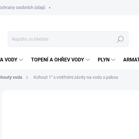
ochrany osobních údajů
Hledat
VA VODY
TOPENÍ A OHŘEV VODY
PLYN
ARMA
ohouty voda
Kohout 1" s vnitřními závity na vodu s pákou
2
193
Měr
SK
cena
MŮŽ
DO: