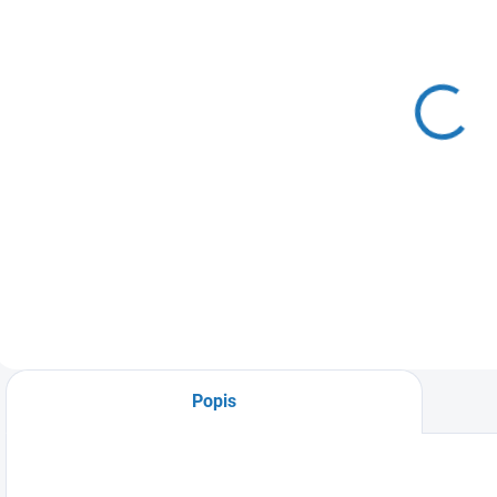
SKLADEM
(>5 KS)
Bytový
vodoměr na
studenou vodu
ENBRA ER-AM
546 Kč
DN20
451 Kč bez DPH
Do košíku
Popis