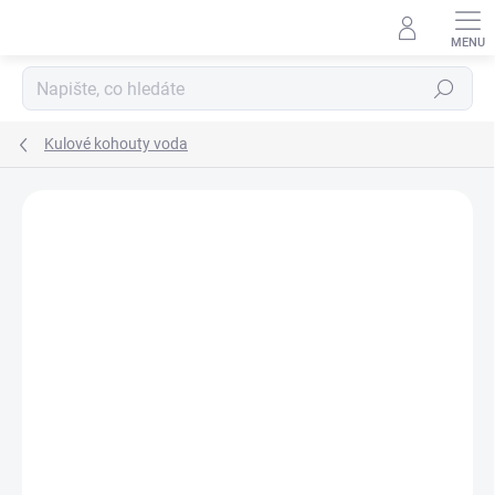
Přejít
na
obsah
Hledat
Kulové kohouty voda