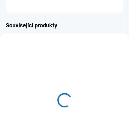
ZEPTAT SE
HLÍDAT
Související produkty
SKLADEM
(>5 KS)
Magnetický filtr otočný
DIRTSTOP - 3/4"M x
3/4"F; 1,46 m3/h; šedý
2 282 Kč
1 886 Kč bez DPH